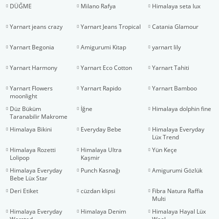
DÜĞME
Milano Rafya
Himalaya seta lux
Yarnart jeans crazy
Yarnart Jeans Tropical
Catania Glamour
Yarnart Begonia
Amigurumi Kitap
yarnart lily
Yarnart Harmony
Yarnart Eco Cotton
Yarnart Tahiti
Yarnart Flowers
Yarnart Rapido
Yarnart Bamboo
moonlight
Düz Büküm
İğne
Himalaya dolphin fine
Taranabilir Makrome
3 mm
Himalaya Bikini
Everyday Bebe
Himalaya Everyday
Lüx Trend
Himalaya Rozetti
Himalaya Ultra
Yün Keçe
Lolipop
Kaşmir
Himalaya Everyday
Punch Kasnağı
Amigurumi Gözlük
Bebe Lüx Star
Deri Etiket
cüzdan klipsi
Fibra Natura Raffia
Multi
Himalaya Everyday
Himalaya Denim
Himalaya Hayal Lüx