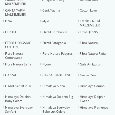
MALZEMELERİ
ÇANTA YAPIMI
Cenk Yazma
Cotton Love
MALZEMELERİ
DİVA
elyaf
EMZİK ZİNCİRİ
MALZEMELERİ
ETROFİL
Etrofil Bambonita
Etrofil JEANS
ETROFİL ORGANİC
Etrofil Patagonia
Fibra Natura
COTTON
Fibra Natura
Fibra Natura Papyrus
Fibra Natura Rafia
Cottonwood
Fibra Natura Safran
Fiyonk
Gala Amigurumi
GAZZAL
GAZZAL BABY LOVE
Gazzal Yün
HİMALAYA KOALA
Himalaya Aloha
Himalaya Combo
Himalaya Dolphin
Himalaya Dolphin Bİg
Himalaya Dolphin
Baby Colors
Tweed
Himalaya Everyday
Himalaya Everyday
Himalaya Flamenco
Senfoni
Bebe Lüx Colors