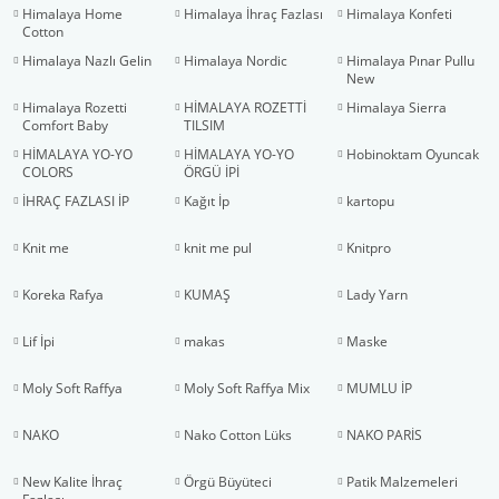
Himalaya Home
Himalaya İhraç Fazlası
Himalaya Konfeti
Cotton
Himalaya Nazlı Gelin
Himalaya Nordic
Himalaya Pınar Pullu
New
Himalaya Rozetti
HİMALAYA ROZETTİ
Himalaya Sierra
Comfort Baby
TILSIM
HİMALAYA YO-YO
HİMALAYA YO-YO
Hobinoktam Oyuncak
COLORS
ÖRGÜ İPİ
İHRAÇ FAZLASI İP
Kağıt İp
kartopu
Knit me
knit me pul
Knitpro
Koreka Rafya
KUMAŞ
Lady Yarn
Lif İpi
makas
Maske
Moly Soft Raffya
Moly Soft Raffya Mix
MUMLU İP
NAKO
Nako Cotton Lüks
NAKO PARİS
New Kalite İhraç
Örgü Büyüteci
Patik Malzemeleri