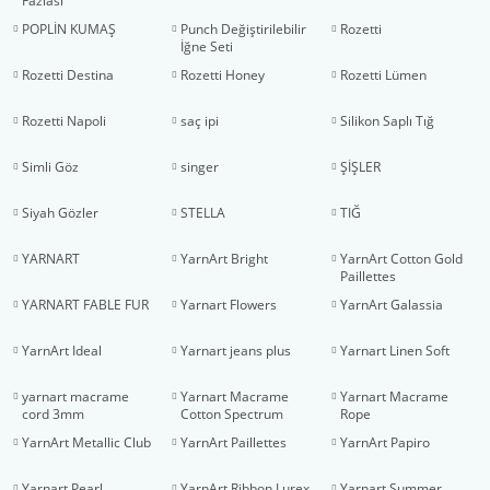
Fazlası
POPLİN KUMAŞ
Punch Değiştirilebilir
Rozetti
İğne Seti
Rozetti Destina
Rozetti Honey
Rozetti Lümen
Rozetti Napoli
saç ipi
Silikon Saplı Tığ
Simli Göz
singer
ŞİŞLER
Siyah Gözler
STELLA
TIĞ
YARNART
YarnArt Bright
YarnArt Cotton Gold
Paillettes
YARNART FABLE FUR
Yarnart Flowers
YarnArt Galassia
YarnArt Ideal
Yarnart jeans plus
Yarnart Linen Soft
yarnart macrame
Yarnart Macrame
Yarnart Macrame
cord 3mm
Cotton Spectrum
Rope
YarnArt Metallic Club
YarnArt Paillettes
YarnArt Papiro
Yarnart Pearl
YarnArt Ribbon Lurex
Yarnart Summer