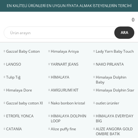
EN KALİTELİ ÜRÜNLERİ EN UYGUN FİYATA ALMAK İSTEYENLERİN TERCİHİ
ARA
Gazzal Baby Cotton
Himalaya Arisya
Lady Yarn Baby Touch
LANOSO
YARNART JEANS
NAKO PIRLANTA
Tulip Tığ
HİMALAYA
Himalaya Dolphin
Baby
Himalaya Dore
AMİGURUMİ KİT
Himalaya Dolphin Star
Gazzal baby cotton Xl
Nako bonbon kristal
outlet ürünler
ETROFİL YONCA
HİMALAYA DOLPHİN
HİMALAYA EVERYDAY
LOOP
BİG
CATANİA
Alize puffy fine
ALİZE ANGORA GOLD
OMBRE BATİK