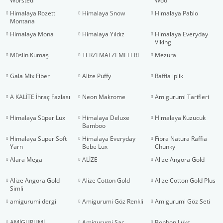
Worsted
Wool
Himalaya Rozetti
Himalaya Snow
Himalaya Pablo
Montana
Himalaya Mona
Himalaya Yıldız
Himalaya Everyday
Viking
Müslin Kumaş
TERZİ MALZEMELERİ
Mezura
Gala Mix Fiber
Alize Puffy
Raffia iplik
A KALİTE İhraç Fazlası
Neon Makrome
Amigurumi Tarifleri
Himalaya Süper Lüx
Himalaya Deluxe
Himalaya Kuzucuk
Bamboo
Himalaya Super Soft
Himalaya Everyday
Fibra Natura Raffia
Yarn
Bebe Lux
Chunky
Alara Mega
ALİZE
Alize Angora Gold
Alize Angora Gold
Alize Cotton Gold
Alize Cotton Gold Plus
Simli
amigurumi dergi
Amigurumi Göz Renkli
Amigurumi Göz Seti
AMİGURUMİ
Amigurumi Saç
Bonbon Lüks