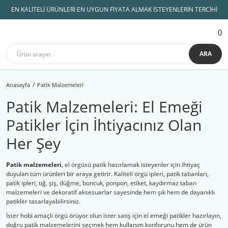
EN KALİTELİ ÜRÜNLERİ EN UYGUN FİYATA ALMAK İSTEYENLERİN TERCİHİ
ARA
Anasayfa
Patik Malzemeleri
Patik Malzemeleri: El Emeği
Patikler İçin İhtiyacınız Olan
Her Şey
Patik malzemeleri
, el örgüsü patik hazırlamak isteyenler için ihtiyaç
duyulan tüm ürünleri bir araya getirir. Kaliteli örgü ipleri, patik tabanları,
patik ipleri, tığ, şiş, düğme, boncuk, ponpon, etiket, kaydırmaz taban
malzemeleri ve dekoratif aksesuarlar sayesinde hem şık hem de dayanıklı
patikler tasarlayabilirsiniz.
İster hobi amaçlı örgü örüyor olun ister satış için el emeği patikler hazırlayın,
doğru patik malzemelerini seçmek hem kullanım konforunu hem de ürün