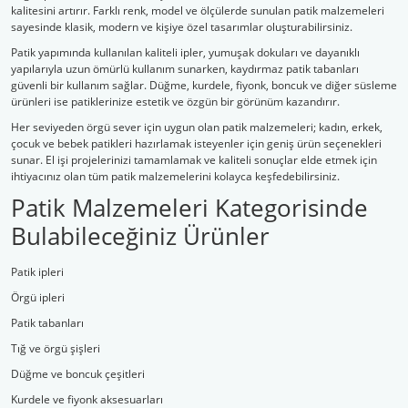
kalitesini artırır. Farklı renk, model ve ölçülerde sunulan patik malzemeleri
sayesinde klasik, modern ve kişiye özel tasarımlar oluşturabilirsiniz.
Patik yapımında kullanılan kaliteli ipler, yumuşak dokuları ve dayanıklı
yapılarıyla uzun ömürlü kullanım sunarken, kaydırmaz patik tabanları
güvenli bir kullanım sağlar. Düğme, kurdele, fiyonk, boncuk ve diğer süsleme
ürünleri ise patiklerinize estetik ve özgün bir görünüm kazandırır.
Her seviyeden örgü sever için uygun olan patik malzemeleri; kadın, erkek,
çocuk ve bebek patikleri hazırlamak isteyenler için geniş ürün seçenekleri
sunar. El işi projelerinizi tamamlamak ve kaliteli sonuçlar elde etmek için
ihtiyacınız olan tüm patik malzemelerini kolayca keşfedebilirsiniz.
Patik Malzemeleri Kategorisinde
Bulabileceğiniz Ürünler
Patik ipleri
Örgü ipleri
Patik tabanları
Tığ ve örgü şişleri
Düğme ve boncuk çeşitleri
Kurdele ve fiyonk aksesuarları