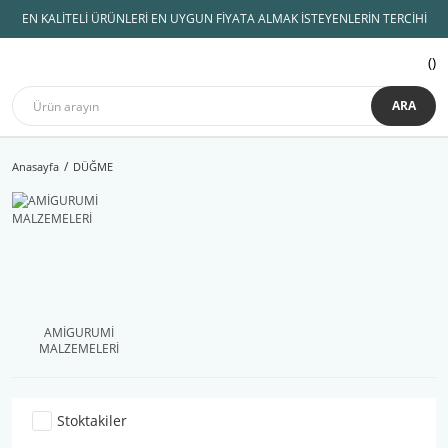
EN KALİTELİ ÜRÜNLERİ EN UYGUN FİYATA ALMAK İSTEYENLERİN TERCİHİ
ARA
Anasayfa
DÜĞME
AMİGURUMİ
MALZEMELERİ
Stoktakiler