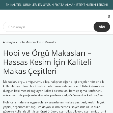
EN KALİTELİ ÜRÜNLERİ EN UYGUN FİYATA ALMAK İSTEYENLERİN TERCİHİ
ARA
Anasayfa
Hobi Malzemeleri
Makaslar
Hobi ve Örgü Makasları –
Hassas Kesim İçin Kaliteli
Makas Çeşitleri
Makaslar, örgü, amigurumi, dikiş, nakış ve diğer el işi projelerinde en sık
kullanılan yardımcı hobi malzemeleri arasında yer alır. İpliklerin temiz ve
düzgün kesilmesini sağlayan kaliteli bir makas, hem çalışma konforunu
artırır hem de projelerinizin daha profesyonel görünmesine katkı sağlar.
Hobi çalışmalarına uygun olarak tasarlanan makas çeşitleri; keskin bıçak
yapısı, ergonomik tutuşu ve dayanıklı malzemesi sayesinde uzun süre
güvenle kullanılabilir. İster örgü örüyor, ister dikiş dikiyor, ister amigurumi