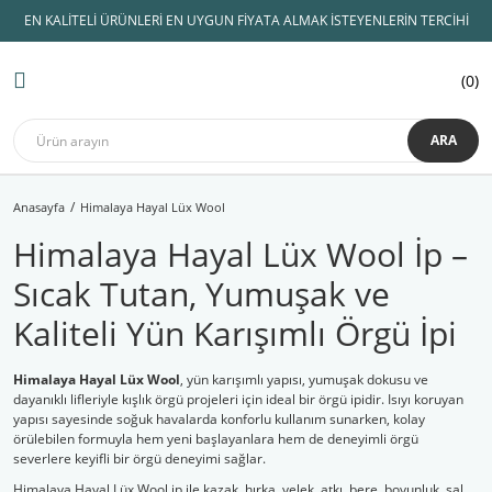
EN KALİTELİ ÜRÜNLERİ EN UYGUN FİYATA ALMAK İSTEYENLERİN TERCİHİ
Geri Dön
Geri Dön
Geri Dön
Geri Dön
Geri Dön
Geri Dön
Geri Dön
0
AMİGURUMİ İPLERİ
KADİFE İPLER
ÖRGÜ İPLERİ
ŞİŞLER ve TIĞLAR
AMİGURUMİ MALZEMELERİ
Hobi Malzemeleri
Himalaya kadife
Lady Yarn
Himalaya kadife
Koton İpler
Tulip TIĞ
Amigurumi Göz
Çanta İpleri
Dolphin Baby
ARA
Yarnart
Etrofil kadife
Lif İpleri
Knitpro
Amigurumi Aksesuar
Çanta Malzemeleri
Dolphin Baby Fine
Anasayfa
Himalaya Hayal Lüx Wool
Gazzal
YÜN İPLİK
Slikon Saplı Tığ
Amigurumi Saç
Makaslar
Dolphin Loop
Himalaya Hayal Lüx Wool İp –
Alize
Anchor Muline
Örgü Şişi
Amigurumi Burun
Mezuralar
Himalaya Dolphin Bİg
Sıcak Tutan, Yumuşak ve
Catania
Bebe Yünleri
İğne Çeşitleri
Emzik Zinciri Malzeme
Patik Tabanları
Koala
Kaliteli Yün Karışımlı Örgü İpi
Nako
Çanta Yapım İpleri
Misinalı Şiş
Kuzucuk
Himalaya Hayal Lüx Wool
, yün karışımlı yapısı, yumuşak dokusu ve
Etrofil
Merserize İplik
dayanıklı lifleriyle kışlık örgü projeleri için ideal bir örgü ipidir. Isıyı koruyan
yapısı sayesinde soğuk havalarda konforlu kullanım sunarken, kolay
örülebilen formuyla hem yeni başlayanlara hem de deneyimli örgü
Himalaya
Panç ipleri
severlere keyifli bir örgü deneyimi sağlar.
Patik İpleri
Himalaya Hayal Lüx Wool ip ile kazak, hırka, yelek, atkı, bere, boyunluk, şal,