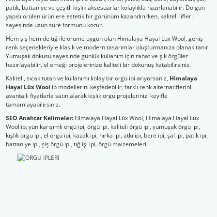
patik, battaniye ve çeşitli kışlık aksesuarlar kolaylıkla hazırlanabilir. Dolgun
yapısı örülen ürünlere estetik bir görünüm kazandırırken, kaliteli lifleri
Şal İpleri
sayesinde uzun süre formunu korur.
Hem şiş hem de tığ ile örüme uygun olan Himalaya Hayal Lüx Wool, geniş
renk seçenekleriyle klasik ve modern tasarımlar oluşturmanıza olanak tanır.
Yumuşak dokusu sayesinde günlük kullanım için rahat ve şık örgüler
hazırlayabilir, el emeği projelerinize kaliteli bir dokunuş katabilirsiniz.
Kaliteli, sıcak tutan ve kullanımı kolay bir örgü ipi arıyorsanız,
Himalaya
Hayal Lüx Wool
ip modellerini keşfedebilir, farklı renk alternatiflerini
avantajlı fiyatlarla satın alarak kışlık örgü projelerinizi keyifle
tamamlayabilirsiniz.
SEO Anahtar Kelimeler:
Himalaya Hayal Lüx Wool, Himalaya Hayal Lüx
Wool ip, yün karışımlı örgü ipi, örgü ipi, kaliteli örgü ipi, yumuşak örgü ipi,
kışlık örgü ipi, el örgü ipi, kazak ipi, hırka ipi, atkı ipi, bere ipi, şal ipi, patik ipi,
battaniye ipi, şiş örgü ipi, tığ işi ipi, örgü malzemeleri.