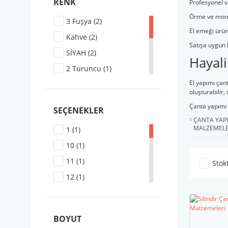
RENK
Profesyonel v
Örme ve montaj
3 Fuşya (2)
El emeği ürünl
Kahve (2)
Satışa uygun 
SİYAH (2)
Hayali
2 Turuncu (1)
El yapımı çan
KIRMIZI (1)
oluşturabilir,
Koyu KAHVE (1)
Çanta yapımı 
SEÇENEKLER
Lacivert (1)
ÇANTA YAP
MALZEMELE
1 (1)
TABA (1)
10 (1)
Vizon (1)
11 (1)
Stok
Yeşil (1)
12 (1)
13 (1)
14 (1)
BOYUT
15 (1)