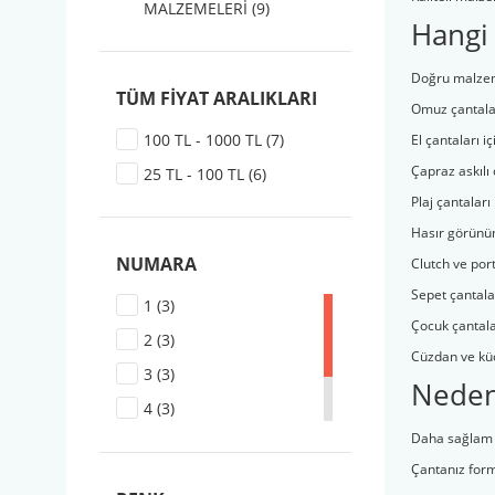
MALZEMELERİ (9)
Hangi 
Doğru malzeme
TÜM FIYAT ARALIKLARI
Omuz çantalar
100 TL - 1000 TL (7)
El çantaları 
Çapraz askılı
25 TL - 100 TL (6)
Plaj çantaları
Hasır görünüm
NUMARA
Clutch ve por
Sepet çantala
1 (3)
Çocuk çantala
2 (3)
Cüzdan ve kü
3 (3)
Neden 
4 (3)
Daha sağlam v
5 (3)
Çantanız for
6 (3)