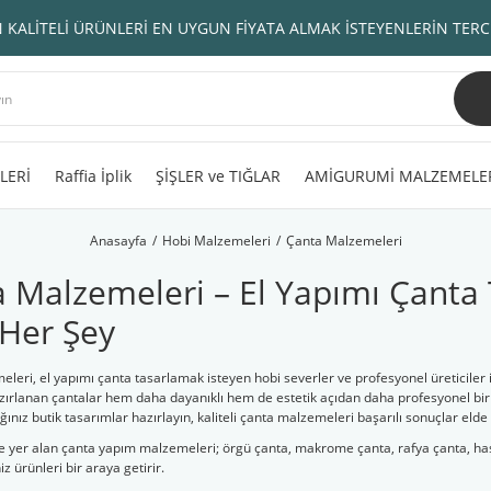
 KALİTELİ ÜRÜNLERİ EN UYGUN FİYATA ALMAK İSTEYENLERİN TERC
LERİ
Raffia İplik
ŞİŞLER ve TIĞLAR
AMİGURUMİ MALZEMELE
Anasayfa
Hobi Malzemeleri
Çanta Malzemeleri
 Malzemeleri – El Yapımı Çanta Ta
Her Şey
leri, el yapımı çanta tasarlamak isteyen hobi severler ve profesyonel üreticiler
zırlanan çantalar hem daha dayanıklı hem de estetik açıdan daha profesyonel bir g
ınız butik tasarımlar hazırlayın, kaliteli çanta malzemeleri başarılı sonuçlar eld
 yer alan çanta yapım malzemeleri; örgü çanta, makrome çanta, rafya çanta, hasır
z ürünleri bir araya getirir.