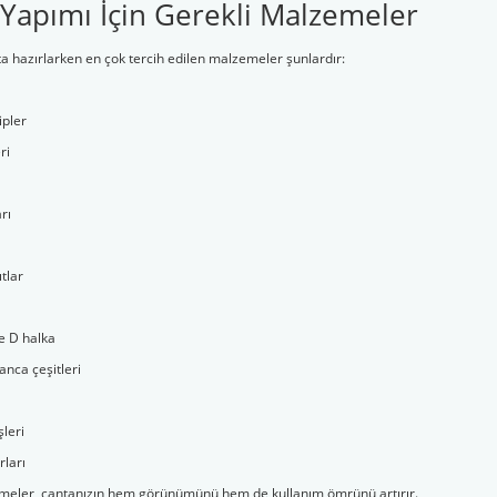
Yapımı İçin Gerekli Malzemeler
ta hazırlarken en çok tercih edilen malzemeler şunlardır:
 8 ...
Bamboo Bloom Handpai ...
Himalaya Fibra Natur .
ipler
TL
Fiyat :
200,00 TL
Fiyat :
70,00 TL
ri
İndirimli 80,00 TL
İndirimli 55,00 TL
rı
ıtlar
e D halka
anca çeşitleri
şleri
rları
emeler, çantanızın hem görünümünü hem de kullanım ömrünü artırır.