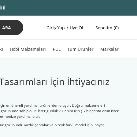
İHİ
ARA
Giriş Yap
Üye Ol
Sepetim
0
Rİ
Hobi Malzemeleri
PUL
Tüm Ürünler
Markalar
sarımları İçin İhtiyacınız
 için en önemli yardımcı ürünlerden oluşur. Doğru malzemeleri
örünüme sahip olur. İster günlük kullanım için şık bir çanta örün ister
e etmenize yardımcı olur.
 görünümlü yazlık çantalar ve birçok farklı model için ihtiyaç