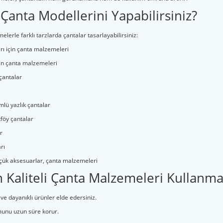
Çanta Modellerini Yapabilirsiniz?
lerle farklı tarzlarda çantalar tasarlayabilirsiniz:
ı için çanta malzemeleri
için çanta malzemeleri
 çantalar
lü yazlık çantalar
tföy çantalar
r
rı
çük aksesuarlar, çanta malzemeleri
Kaliteli Çanta Malzemeleri Kullanmal
e dayanıklı ürünler elde edersiniz.
munu uzun süre korur.