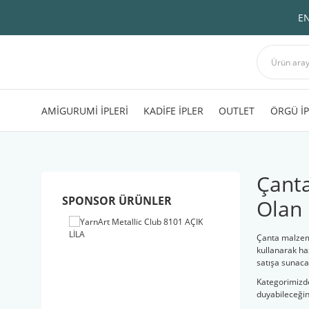
EN
AMİGURUMİ İPLERİ
KADİFE İPLER
OUTLET
ÖRGÜ İP
Çanta
SPONSOR ÜRÜNLER
Olan 
Çanta malzeme
kullanarak ha
satışa sunacağ
Kategorimizde
duyabileceğini