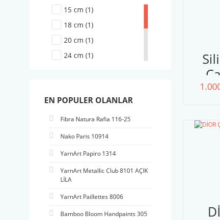
15 cm (1)
16 (1)
18 cm (1)
2 (1)
20 cm (1)
3 (1)
Sil
24 cm (1)
4 (1)
Ça
26 cm (1)
5 (1)
1.00
Ma
30 cm (1)
6 (1)
EN POPULER OLANLAR
büyük oval (1)
7 (1)
küçük oval (1)
8 (1)
Fibra Natura Rafia 116-25
üçgen (1)
9 (1)
Nako Paris 10914
YarnArt Papiro 1314
YarnArt Metallic Club 8101 AÇIK
LİLA
YarnArt Paillettes 8006
D
Bamboo Bloom Handpaints 305