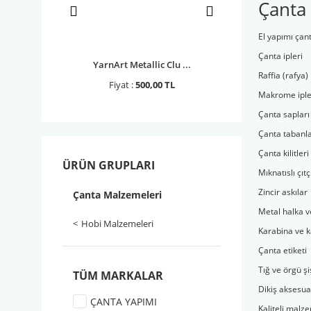
Çanta 
El yapımı çan
Çanta ipleri
piro 1314
YarnArt Metallic Clu ...
YarnArt Paillettes
Raffia (rafya) 
0,00 TL
Fiyat :
500,00 TL
Fiyat :
235,00 
Makrome iple
Çanta sapları
Çanta tabanla
Çanta kilitleri
ÜRÜN GRUPLARI
Mıknatıslı çıtç
Zincir askılar
Çanta Malzemeleri
Metal halka v
Hobi Malzemeleri
Karabina ve k
Çanta etiketi
Tığ ve örgü şi
TÜM MARKALAR
Dikiş aksesua
ÇANTA YAPIMI
Kaliteli malz