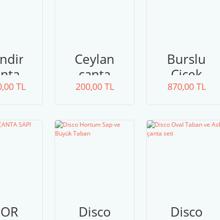
indir
Ceylan
Burslu
nta
çanta
Çiçek
0,00 TL
lzemeleri
200,00 TL
seti
870,00 TL
Çanta
İOR
Disco
Disco