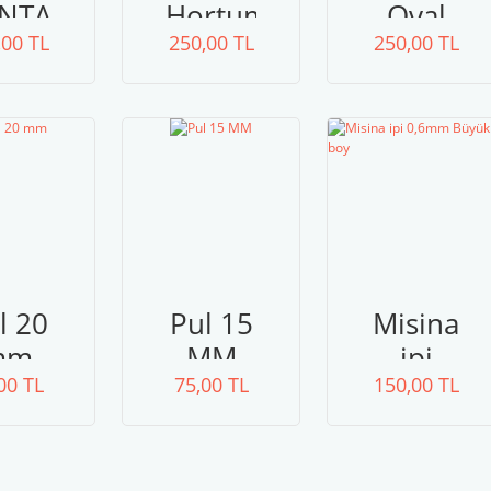
NTA
Hortum
Oval
,00 TL
API
Sap ve
250,00 TL
250,00 TL
Taban
Büyük
ve
Taban
Askı
çanta
seti
l 20
Pul 15
Misina
mm
MM
ipi
00 TL
75,00 TL
0,6mm
150,00 TL
Büyük
boy