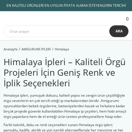
EN KALİTELİ ÜRÜNLERİ EN UYGUN FİYATA ALMAK İSTEYENLERİN TERCİHİ
ARA
Anasayfa
AMİGURUMİ İPLERİ
Himalaya
Himalaya İpleri – Kaliteli Örgü
Projeleri İçin Geniş Renk ve
İplik Seçenekleri
Himalaya ipleri, yumuşak dokusu, kaliteli yapısı ve zengin ürün çeşitliliğiyle
örgü severlerin en çok tercih ettiği ip markalarından biridir. Amigurumi
oyuncaklardan bebek örgülerine, battaniyelerden kazak ve hırkalara kadar
birçok projede güvenle kullanılabilen Himalaya ip çeşitleri, hem hobi amaçlı
örgü yapanlara hem de el emeği ürün üreten profesyonellere hitap eder.
Farklı kalınlık, doku ve renk seçenekleri sunan Himalaya örgü ipleri;
pamuklu, kadife, akrilik ve yün içerikli alternatifleriyle her mevsime ve her