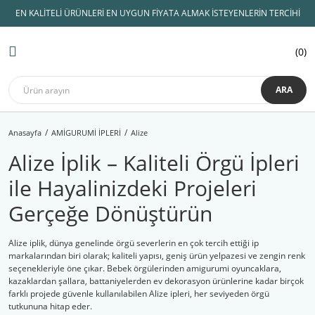
EN KALİTELİ ÜRÜNLERİ EN UYGUN FİYATA ALMAK İSTEYENLERİN TERCİHİ
Geri Dön
Geri Dön
Geri Dön
Geri Dön
Geri Dön
Geri Dön
Geri Dön
0
AMİGURUMİ İPLERİ
KADİFE İPLER
ÖRGÜ İPLERİ
ŞİŞLER ve TIĞLAR
AMİGURUMİ MALZEMELERİ
Hobi Malzemeleri
Himalaya kadife
Lady Yarn
Himalaya kadife
Koton İpler
Tulip TIĞ
Amigurumi Göz
Çanta İpleri
Dolphin Baby
ARA
Yarnart
Etrofil kadife
Lif İpleri
Knitpro
Amigurumi Aksesuar
Çanta Malzemeleri
Dolphin Baby Fine
Anasayfa
AMİGURUMİ İPLERİ
Alize
Gazzal
YÜN İPLİK
Slikon Saplı Tığ
Amigurumi Saç
Makaslar
Dolphin Loop
Alize İplik – Kaliteli Örgü İpleri
Alize
Anchor Muline
Örgü Şişi
Amigurumi Burun
Mezuralar
Himalaya Dolphin Bİg
ile Hayalinizdeki Projeleri
Catania
Bebe Yünleri
İğne Çeşitleri
Emzik Zinciri Malzeme
Patik Tabanları
Koala
Gerçeğe Dönüştürün
Nako
Çanta Yapım İpleri
Misinalı Şiş
Kuzucuk
Alize iplik, dünya genelinde örgü severlerin en çok tercih ettiği ip
Etrofil
Merserize İplik
markalarından biri olarak; kaliteli yapısı, geniş ürün yelpazesi ve zengin renk
seçenekleriyle öne çıkar. Bebek örgülerinden amigurumi oyuncaklara,
kazaklardan şallara, battaniyelerden ev dekorasyon ürünlerine kadar birçok
Himalaya
Panç ipleri
farklı projede güvenle kullanılabilen Alize ipleri, her seviyeden örgü
tutkununa hitap eder.
Patik İpleri