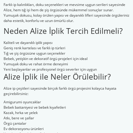
Farklı ip kalınlıkları, doku seçenekleri ve mevsime uygun serileri sayesinde
Alize, hem tığ işi hem de şiş örgüsünde mükemmel sonuçlar sunar.
Şal İpleri
Yumuşak dokusu, kolay örülen yapısı ve dayanıklı lifleri sayesinde örgüleriniz
daha estetik, konforlu ve uzun ömürlü olur.
Neden Alize İplik Tercih Edilmeli?
Kaliteli ve dayanıklı iplik yapısı
Geniş renk kartelası ve farklı ip türleri
Tığ ve şiş örgüsüne uygun seçenekler
Bebek, yetişkin ve dekoratif örgü projeleri için ideal
Yumuşak doku ve rahat örme deneyimi
Yeni başlayanlar ve profesyonel örgü severler için uygun
Alize İplik ile Neler Örülebilir?
Alize ip çeşitleri sayesinde birçok farklı örgü projesini kolayca hayata
geçirebilirsiniz:
Amigurumi oyuncaklar
Bebek battaniyesi ve bebek kıyafetleri
Kazak, hırka ve yelek
Atkı, bere ve şallar
Örgü çantalar
Ev dekorasyonu ürünleri