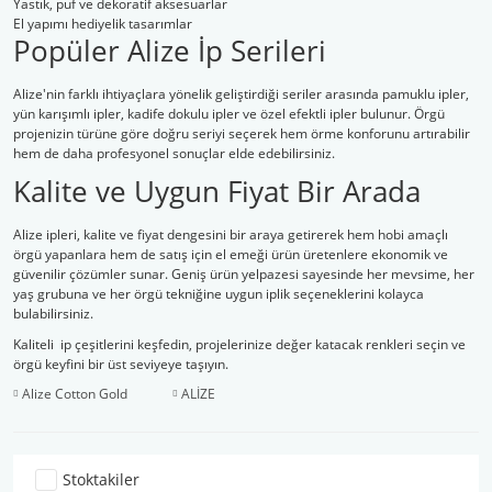
Yastık, puf ve dekoratif aksesuarlar
El yapımı hediyelik tasarımlar
Popüler Alize İp Serileri
Alize'nin farklı ihtiyaçlara yönelik geliştirdiği seriler arasında pamuklu ipler,
yün karışımlı ipler, kadife dokulu ipler ve özel efektli ipler bulunur. Örgü
projenizin türüne göre doğru seriyi seçerek hem örme konforunu artırabilir
hem de daha profesyonel sonuçlar elde edebilirsiniz.
Kalite ve Uygun Fiyat Bir Arada
Alize ipleri, kalite ve fiyat dengesini bir araya getirerek hem hobi amaçlı
örgü yapanlara hem de satış için el emeği ürün üretenlere ekonomik ve
güvenilir çözümler sunar. Geniş ürün yelpazesi sayesinde her mevsime, her
yaş grubuna ve her örgü tekniğine uygun iplik seçeneklerini kolayca
bulabilirsiniz.
Kaliteli ip çeşitlerini keşfedin, projelerinize değer katacak renkleri seçin ve
örgü keyfini bir üst seviyeye taşıyın.
Alize Cotton Gold
ALİZE
Stoktakiler