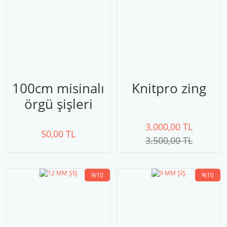
100cm misinalı
Knitpro zing
örgü şişleri
3.000,00 TL
50,00 TL
3.500,00 TL
%10
%10