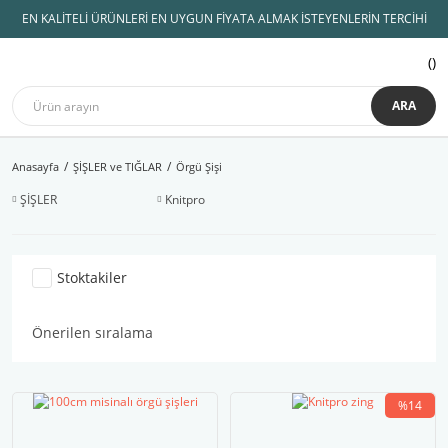
EN KALİTELİ ÜRÜNLERİ EN UYGUN FİYATA ALMAK İSTEYENLERİN TERCİHİ
ARA
Anasayfa
ŞİŞLER ve TIĞLAR
Örgü Şişi
ŞİŞLER
Knitpro
Stoktakiler
%14