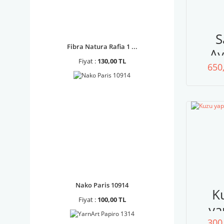
S
Fibra Natura Rafia 1 ...
Ay
Fiyat :
130,00 TL
650
Nako Paris 10914
K
Fiyat :
100,00 TL
ya
300