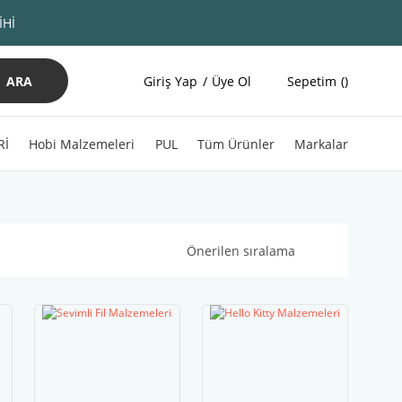
İHİ
ARA
Giriş Yap
Üye Ol
Sepetim
Rİ
Hobi Malzemeleri
PUL
Tüm Ürünler
Markalar