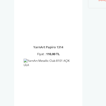
ip
ta
YarnArt Papiro 1314
Fiyat :
110,00 TL