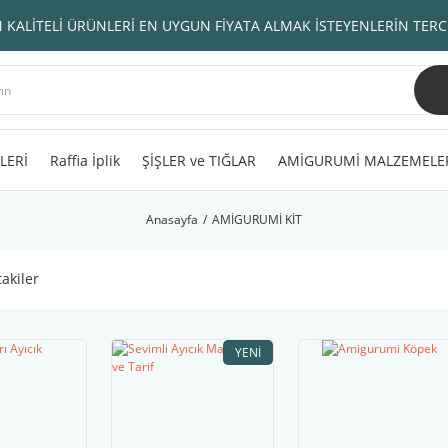
 KALİTELİ ÜRÜNLERİ EN UYGUN FİYATA ALMAK İSTEYENLERİN TERC
LERİ
Raffia İplik
ŞİŞLER ve TIĞLAR
AMİGURUMİ MALZEMELE
Anasayfa
AMİGURUMİ KİT
takiler
YENI