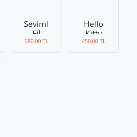
mi
Sevimli
Hello
Fil
Kitty
Malzemeleri
680,00 TL
Malzemeleri
450,00 TL