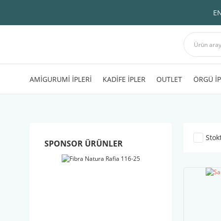
EN
AMİGURUMİ İPLERİ
KADİFE İPLER
OUTLET
ÖRGÜ İP
Stok
SPONSOR ÜRÜNLER