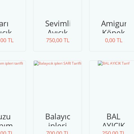
arı
Sevimli
Amiguru
ıcık
Ayıcık
Köpek
,00 TL
Malzeme
750,00 TL
0,00 TL
ve
Tarif
uzu
Balayıcık
BAL
pım
ipleri
AYICIK
,00 TL
700,00 TL
250,00 TL