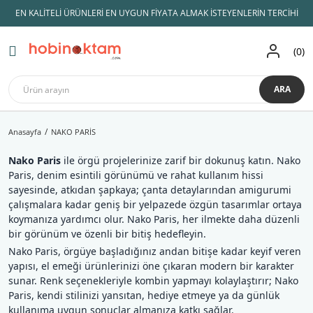
EN KALİTELİ ÜRÜNLERİ EN UYGUN FİYATA ALMAK İSTEYENLERİN TERCİHİ
Geri Dön
Geri Dön
Geri Dön
Geri Dön
Geri Dön
Geri Dön
Geri Dön
0
AMİGURUMİ İPLERİ
KADİFE İPLER
ÖRGÜ İPLERİ
ŞİŞLER ve TIĞLAR
AMİGURUMİ MALZEMELERİ
Hobi Malzemeleri
Himalaya kadife
Lady Yarn
Himalaya kadife
Koton İpler
Tulip TIĞ
Amigurumi Göz
Çanta İpleri
Dolphin Baby
ARA
Yarnart
Etrofil kadife
Lif İpleri
Knitpro
Amigurumi Aksesuar
Çanta Malzemeleri
Dolphin Baby Fine
Anasayfa
NAKO PARİS
Gazzal
YÜN İPLİK
Slikon Saplı Tığ
Amigurumi Saç
Makaslar
Dolphin Loop
Nako Paris
ile örgü projelerinize zarif bir dokunuş katın. Nako
Alize
Anchor Muline
Örgü Şişi
Amigurumi Burun
Mezuralar
Himalaya Dolphin Bİg
Paris, denim esintili görünümü ve rahat kullanım hissi
sayesinde, atkıdan şapkaya; çanta detaylarından amigurumi
Catania
Bebe Yünleri
İğne Çeşitleri
Emzik Zinciri Malzeme
Patik Tabanları
Koala
çalışmalara kadar geniş bir yelpazede özgün tasarımlar ortaya
koymanıza yardımcı olur. Nako Paris, her ilmekte daha düzenli
Nako
Çanta Yapım İpleri
Misinalı Şiş
Kuzucuk
bir görünüm ve özenli bir bitiş hedefleyin.
Nako Paris, örgüye başladığınız andan bitişe kadar keyif veren
Etrofil
Merserize İplik
yapısı, el emeği ürünlerinizi öne çıkaran modern bir karakter
sunar. Renk seçenekleriyle kombin yapmayı kolaylaştırır; Nako
Himalaya
Panç ipleri
Paris, kendi stilinizi yansıtan, hediye etmeye ya da günlük
kullanıma uygun sonuçlar almanıza katkı sağlar.
Patik İpleri