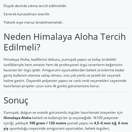
Düşük devirde sıkma tercih edilmelidir.
Sererek kurutulması önerilir.
Yüksek ısıya maruz bırakılmamalıdır.
Neden Himalaya Aloha Tercih
Edilmeli?
Himalaya Aloha, kadifemsi dokusu, yumuşak yapısı ve kolay örülebilir
özellikleriyle hem amatör hem de profesyonel örgü severlerin beğenisini
kazanan bir örgü ipidir. Amigurumi oyuncaklardan bebek ürünlerine kadar
geniş kullanım alanına sahip olması, onu çok yönlü ve pratik bir seçenek
haline getirir. Dayanıklı polyester yapısı ve canlı renk seçenekleri sayesinde
hazırlanan projeler uzun süre ilk günkü görünümünü korur.
Sonuç
Yumuşak, dolgun ve estetik görünümlü örgüler hazırlamak isteyenler için
Himalaya Aloha
kaliteli ve kullanışlı bir ip seçeneğidir. %100 polyester
içeriği, yaklaşık
100 gram / 120 metre
yumak yapısı ve
4,5–6 mm tığ
,
6 mm
şiş
uyumluluğu sayesinde amigurumi oyuncaklar, bebek örgüleri,