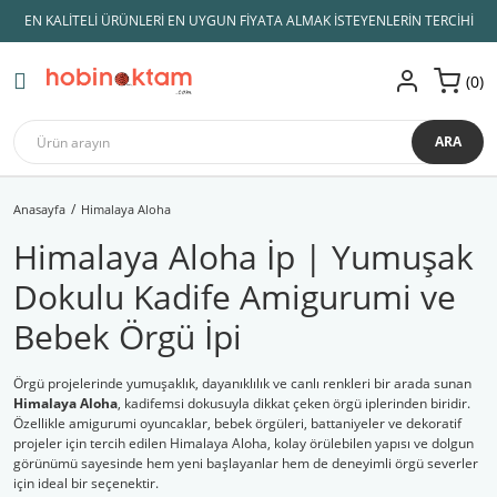
EN KALİTELİ ÜRÜNLERİ EN UYGUN FİYATA ALMAK İSTEYENLERİN TERCİHİ
Geri Dön
Geri Dön
Geri Dön
Geri Dön
Geri Dön
Geri Dön
Geri Dön
0
AMİGURUMİ İPLERİ
KADİFE İPLER
ÖRGÜ İPLERİ
ŞİŞLER ve TIĞLAR
AMİGURUMİ MALZEMELERİ
Hobi Malzemeleri
Himalaya kadife
Lady Yarn
Himalaya kadife
Koton İpler
Tulip TIĞ
Amigurumi Göz
Çanta İpleri
Dolphin Baby
ARA
Yarnart
Etrofil kadife
Lif İpleri
Knitpro
Amigurumi Aksesuar
Çanta Malzemeleri
Dolphin Baby Fine
Anasayfa
Himalaya Aloha
Gazzal
YÜN İPLİK
Slikon Saplı Tığ
Amigurumi Saç
Makaslar
Dolphin Loop
Himalaya Aloha İp | Yumuşak
Alize
Anchor Muline
Örgü Şişi
Amigurumi Burun
Mezuralar
Himalaya Dolphin Bİg
Dokulu Kadife Amigurumi ve
Catania
Bebe Yünleri
İğne Çeşitleri
Emzik Zinciri Malzeme
Patik Tabanları
Koala
Bebek Örgü İpi
Nako
Çanta Yapım İpleri
Misinalı Şiş
Kuzucuk
Örgü projelerinde yumuşaklık, dayanıklılık ve canlı renkleri bir arada sunan
Etrofil
Merserize İplik
Himalaya Aloha
, kadifemsi dokusuyla dikkat çeken örgü iplerinden biridir.
Özellikle amigurumi oyuncaklar, bebek örgüleri, battaniyeler ve dekoratif
projeler için tercih edilen Himalaya Aloha, kolay örülebilen yapısı ve dolgun
Himalaya
Panç ipleri
görünümü sayesinde hem yeni başlayanlar hem de deneyimli örgü severler
için ideal bir seçenektir.
Patik İpleri