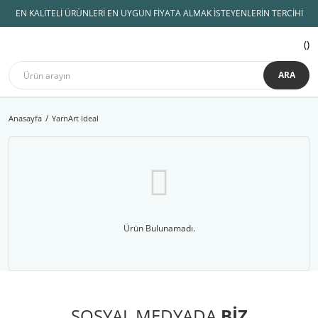
EN KALİTELİ ÜRÜNLERİ EN UYGUN FİYATA ALMAK İSTEYENLERİN TERCİHİ
ARA
Anasayfa
YarnArt Ideal
Ürün Bulunamadı.
SOSYAL MEDYADA
BİZ