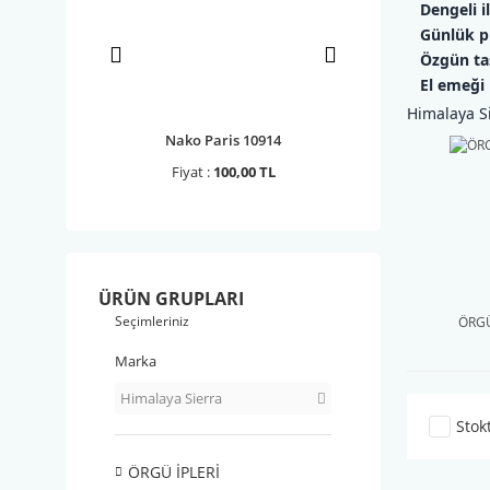
Dengeli 
Günlük p
Özgün tas
El emeği 
Himalaya Si
 Rafia 1 ...
Nako Paris 10914
YarnArt Papiro
0,00 TL
Fiyat :
100,00 TL
Fiyat :
110,00 
ÜRÜN GRUPLARI
Seçimleriniz
ÖRGÜ
Marka
Himalaya Sierra
Stok
ÖRGÜ İPLERİ