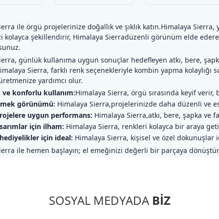
erra ile örgü projelerinize doğallık ve şıklık katın.Himalaya Sierr
zi kolayca şekillendirir, Himalaya Sierradüzenli görünüm elde ede
sunuz.
erra, günlük kullanıma uygun sonuçlar hedefleyen atkı, bere, şapk
 Himalaya Sierra, farklı renk seçenekleriyle kombin yapma kolaylığı s
üretmenize yardımcı olur.
ve konforlu kullanım:
Himalaya Sierra, örgü sırasında keyif verir,
ilmek görünümü:
Himalaya Sierra,projelerinizde daha düzenli ve est
rojelere uygun performans:
Himalaya Sierra,atkı, bere, şapka ve fa
arımlar için ilham:
Himalaya Sierra, renkleri kolayca bir araya geti
hediyelikler için ideal:
Himalaya Sierra, kişisel ve özel dokunuşlar i
erra ile hemen başlayın; el emeğinizi değerli bir parçaya dönüştür
SOSYAL MEDYADA
BİZ