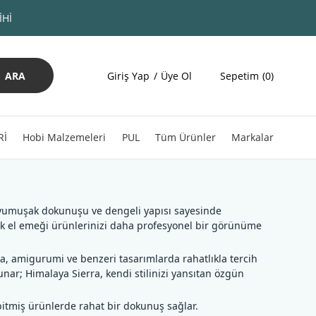
İHİ
ARA
Giriş Yap
Üye Ol
Sepetim
0
Rİ
Hobi Malzemeleri
PUL
Tüm Ürünler
Markalar
a, yumuşak dokunuşu ve dengeli yapısı sayesinde
rek el emeği ürünlerinizi daha profesyonel bir görünüme
a, amigurumi ve benzeri tasarımlarda rahatlıkla tercih
unar; Himalaya Sierra, kendi stilinizi yansıtan özgün
 bitmiş ürünlerde rahat bir dokunuş sağlar.