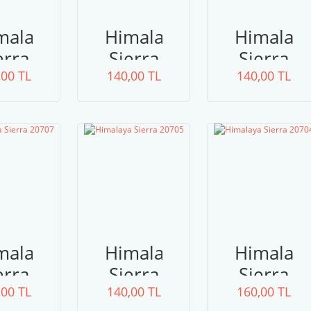
malaya
Himalaya
Himalay
erra
Sierra
Sierra
,00 TL
714
140,00 TL
20712
140,00 TL
20711
malaya
Himalaya
Himalay
erra
Sierra
Sierra
,00 TL
707
140,00 TL
20705
160,00 TL
20704