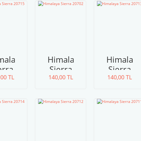
malaya
Himalaya
Himalay
erra
Sierra
Sierra
,00 TL
715
140,00 TL
20702
140,00 TL
20713