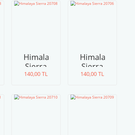
a
Himalaya
Himalaya
Sierra
Sierra
140,00 TL
20708
140,00 TL
20706