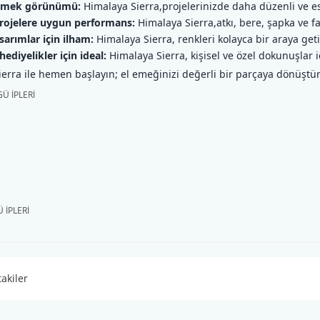
ilmek görünümü:
Himalaya Sierra,projelerinizde daha düzenli ve est
rojelere uygun performans:
Himalaya Sierra,atkı, bere, şapka ve fa
arımlar için ilham:
Himalaya Sierra, renkleri kolayca bir araya geti
hediyelikler için ideal:
Himalaya Sierra, kişisel ve özel dokunuşlar i
erra ile hemen başlayın; el emeğinizi değerli bir parçaya dönüştür
 1314
YarnArt Metallic Clu ...
YarnArt Paillettes 8 ...
TL
Fiyat :
500,00 TL
Fiyat :
235,00 TL
 İPLERİ
takiler