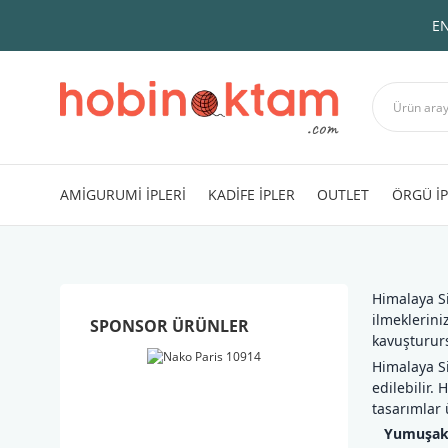
EN
AMİGURUMİ İPLERİ
KADİFE İPLER
OUTLET
ÖRGÜ İP
Himalaya Si
ilmeklerini
SPONSOR ÜRÜNLER
kavuşturur
Himalaya Si
edilebilir.
tasarımlar 
Yumuşak 