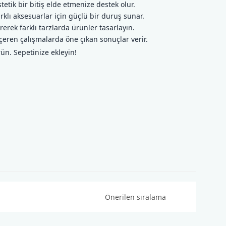
etik bir bitiş elde etmenize destek olur.
rklı aksesuarlar için güçlü bir duruş sunar.
rerek farklı tarzlarda ürünler tasarlayın.
çeren çalışmalarda öne çıkan sonuçlar verir.
ün. Sepetinize ekleyin!
Bamboo Bloom Handpai ...
Himalaya Fibra Natur ...
Fiyat :
200,00 TL
Fiyat :
70,00 TL
İndirimli 80,00 TL
İndirimli 55,00 TL