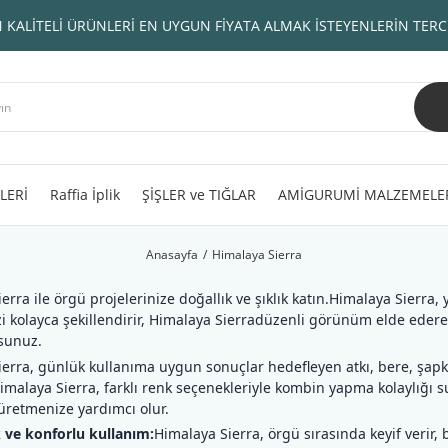
 KALİTELİ ÜRÜNLERİ EN UYGUN FİYATA ALMAK İSTEYENLERİN TERC
LERİ
Raffia İplik
ŞİŞLER ve TIĞLAR
AMİGURUMİ MALZEMELE
Anasayfa
Himalaya Sierra
erra ile örgü projelerinize doğallık ve şıklık katın.Himalaya Sierr
zi kolayca şekillendirir, Himalaya Sierradüzenli görünüm elde ede
sunuz.
erra, günlük kullanıma uygun sonuçlar hedefleyen atkı, bere, şapk
 Himalaya Sierra, farklı renk seçenekleriyle kombin yapma kolaylığı s
üretmenize yardımcı olur.
ve konforlu kullanım:
Himalaya Sierra, örgü sırasında keyif verir,