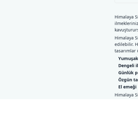
Himalaya Si
ilmeklerini
kavuşturur
Himalaya Si
edilebilir.
tasarımlar 
Yumuşak 
Dengeli 
Günlük p
Özgün tas
El emeği 
Himalaya Si