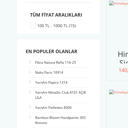
TÜM FIYAT ARALIKLARI
100 TL - 1000 TL (15)
EN POPULER OLANLAR
Hi
Si
Fibra Natura Rafia 116-25
140
20
Nako Paris 10914
YarnArt Papiro 1314
YarnArt Metallic Club 8101 AÇIK
LİLA
YarnArt Paillettes 8006
Bamboo Bloom Handpaints 305
Kimono