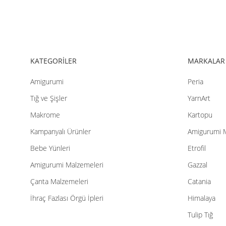
KATEGORİLER
MARKALAR
Amigurumi
Peria
Tığ ve Şişler
YarnArt
Makrome
Kartopu
Kampanyalı Ürünler
Amigurumi 
Bebe Yünleri
Etrofil
Amigurumi Malzemeleri
Gazzal
Çanta Malzemeleri
Catania
İhraç Fazlası Örgü İpleri
Himalaya
Tulip Tığ