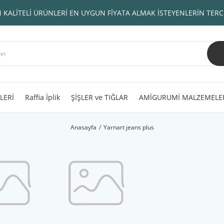
 KALİTELİ ÜRÜNLERİ EN UYGUN FİYATA ALMAK İSTEYENLERİN TERC
LERİ
Raffia İplik
ŞİŞLER ve TIĞLAR
AMİGURUMİ MALZEMELE
Anasayfa
Yarnart jeans plus