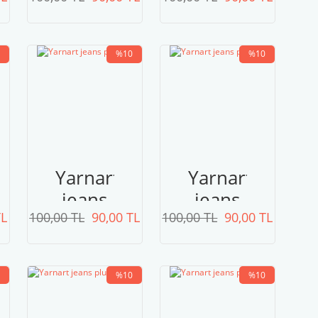
plus
plus
90
65
%10
%10
Yarnart
Yarnart
jeans
jeans
TL
100,00 TL
plus
90,00 TL
100,00 TL
plus
90,00 TL
03
62
%10
%10