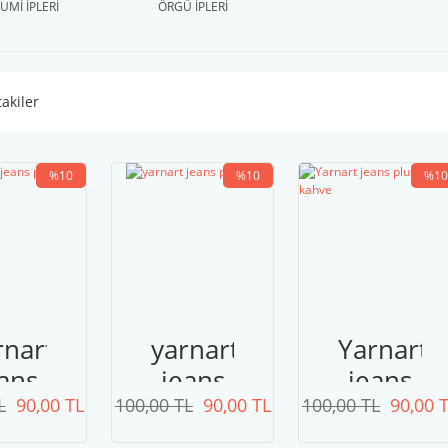
Mİ İPLERİ
ÖRGÜ İPLERİ
takiler
 1314
YarnArt Metallic Clu ...
YarnArt Paillettes 8 ...
TL
Fiyat :
500,00 TL
Fiyat :
235,00 TL
%10
%10
%10
rnart
yarnart
Yarnart
ans
jeans
jeans
L
lus
90,00 TL
100,00 TL
plus
90,00 TL
100,00 TL
plus
90,00 
89
87
70