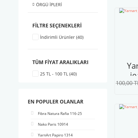
ÖRGÜ İPLERİ
FILTRE SEÇENEKLERI
İndirimli Ürünler (40)
TÜM FIYAT ARALIKLARI
Ya
je
25 TL - 100 TL (40)
100,00 T
p
EN POPULER OLANLAR
Fibra Natura Rafia 116-25
Nako Paris 10914
YarnArt Papiro 1314