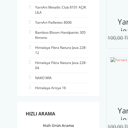
YarnArt Metallic Club 8101 AÇIK
LİLA
Ya
YarnArt Paillettes 8006
je
Bamboo Bloom Handpaints 305
100,00 T
p
Kimono
Himalaya Fibra Natura Java 228-
12
Himalaya Fibra Natura Java 228-
04
NAKO MİA
Himalaya Arisya 16
Ya
HIZLI ARAMA
je
Hızlı Ürün Arama
100,00 T