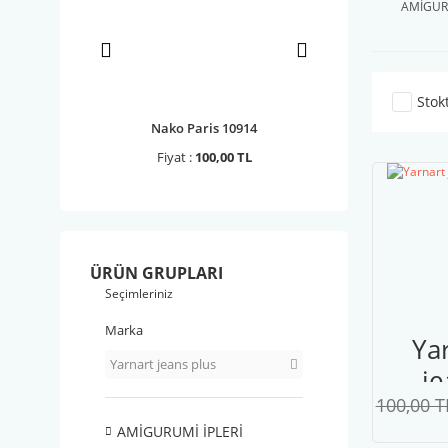
AMİGURU
Stok
 Rafia 1 ...
Nako Paris 10914
YarnArt Papiro
0,00 TL
Fiyat :
100,00 TL
Fiyat :
110,00 
ÜRÜN GRUPLARI
Seçimleriniz
Marka
Ya
Yarnart jeans plus
je
100,00 T
p
AMİGURUMİ İPLERİ