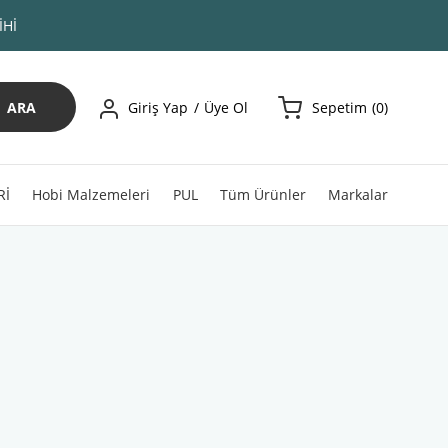
İHİ
ARA
Giriş Yap
Üye Ol
Sepetim
0
Rİ
Hobi Malzemeleri
PUL
Tüm Ürünler
Markalar