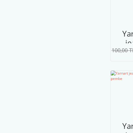
Ya
je
100,00 T
p
Ya