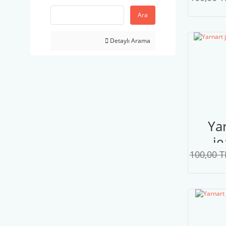
p
Ara
Detaylı Arama
Ya
je
100,00 T
P