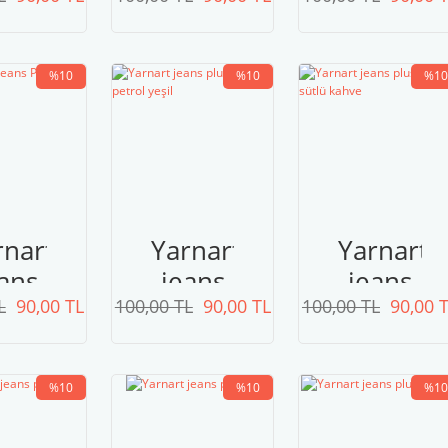
lus
plus
plus
76
66
51
bordo
%10
%10
%10
rnart
Yarnart
Yarnart
ans
jeans
jeans
L
LUS
90,00 TL
100,00 TL
plus
90,00 TL
100,00 TL
plus
90,00 
07
63
71
petrol
sütlü
%10
%10
%10
yeşil
kahve