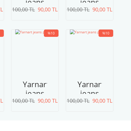
jeans
jeans
TL
100,00 TL
plus
90,00 TL
100,00 TL
plus
90,00 TL
74
53
pastel
siyah
%10
%10
pembe
Yarnart
Yarnart
jeans
jeans
TL
100,00 TL
plus
90,00 TL
100,00 TL
plus
90,00 TL
19
75