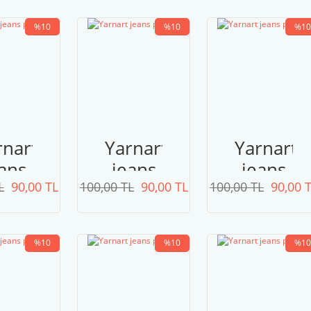
kahve
%10
%10
%10
rnart
Yarnart
Yarnart
ans
jeans
jeans
L
lus
90,00 TL
100,00 TL
plus
90,00 TL
100,00 TL
plus
90,00 
67
54
52
%10
%10
%10