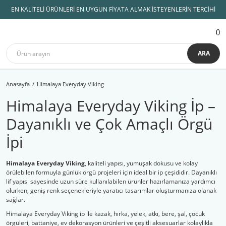
EN KALİTELİ ÜRÜNLERİ EN UYGUN FİYATA ALMAK İSTEYENLERİN TERCİHİ
ARA
Anasayfa
Himalaya Everyday Viking
Himalaya Everyday Viking İp –
Dayanıklı ve Çok Amaçlı Örgü
İpi
Himalaya Everyday Viking
, kaliteli yapısı, yumuşak dokusu ve kolay
örülebilen formuyla günlük örgü projeleri için ideal bir ip çeşididir. Dayanıklı
lif yapısı sayesinde uzun süre kullanılabilen ürünler hazırlamanıza yardımcı
olurken, geniş renk seçenekleriyle yaratıcı tasarımlar oluşturmanıza olanak
sağlar.
Himalaya Everyday Viking ip ile kazak, hırka, yelek, atkı, bere, şal, çocuk
örgüleri, battaniye, ev dekorasyon ürünleri ve çeşitli aksesuarlar kolaylıkla