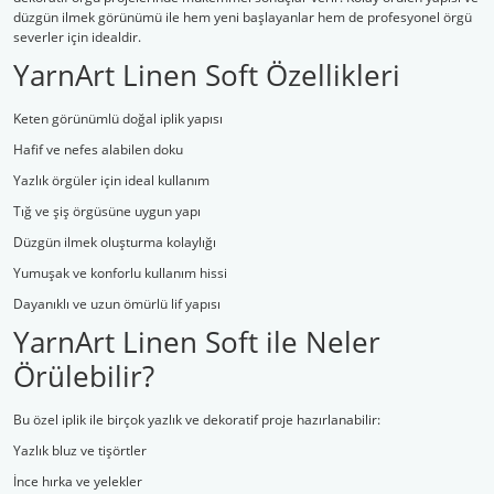
düzgün ilmek görünümü ile hem yeni başlayanlar hem de profesyonel örgü
severler için idealdir.
Şal İpleri
YarnArt Linen Soft Özellikleri
Keten görünümlü doğal iplik yapısı
Hafif ve nefes alabilen doku
Yazlık örgüler için ideal kullanım
Tığ ve şiş örgüsüne uygun yapı
Düzgün ilmek oluşturma kolaylığı
Yumuşak ve konforlu kullanım hissi
Dayanıklı ve uzun ömürlü lif yapısı
YarnArt Linen Soft ile Neler
Örülebilir?
Bu özel iplik ile birçok yazlık ve dekoratif proje hazırlanabilir:
Yazlık bluz ve tişörtler
İnce hırka ve yelekler