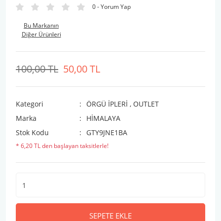
0 - Yorum Yap
Bu Markanın
Diğer Ürünleri
100,00 TL
50,00 TL
Kategori
ÖRGÜ İPLERİ
,
OUTLET
Marka
HİMALAYA
Stok Kodu
GTY9JNE1BA
* 6,20 TL den başlayan taksitlerle!
SEPETE EKLE