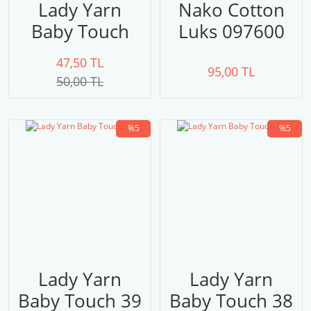
Lady Yarn
Nako Cotton
Baby Touch
Luks 097600
CA017
Gri
47,50 TL
95,00 TL
50,00 TL
%5
%5
Lady Yarn
Lady Yarn
Baby Touch 39
Baby Touch 38