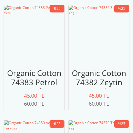
%25
%25
Organic Cotton
Organic Cotton
74383 Petrol
74382 Zeytin
Yeşili
Yeşili
45,00 TL
45,00 TL
60,00 TL
60,00 TL
%25
%25