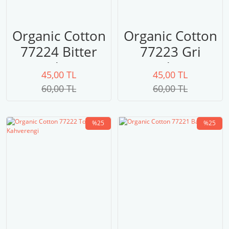
Organic Cotton
Organic Cotton
77224 Bitter
77223 Gri
Kahve
Kahve
45,00 TL
45,00 TL
60,00 TL
60,00 TL
%25
%25