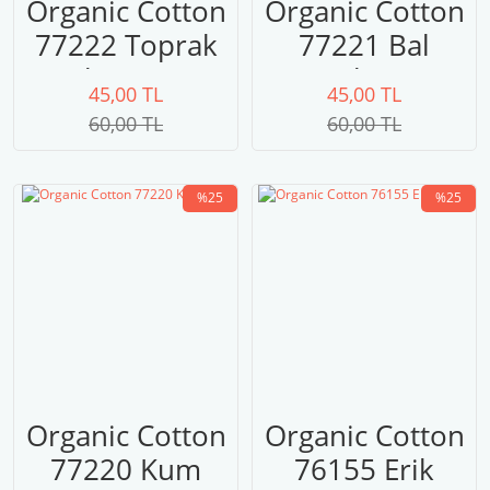
Organic Cotton
Organic Cotton
77222 Toprak
77221 Bal
Kahverengi
Kabağı
45,00 TL
45,00 TL
60,00 TL
60,00 TL
%25
%25
Organic Cotton
Organic Cotton
77220 Kum
76155 Erik