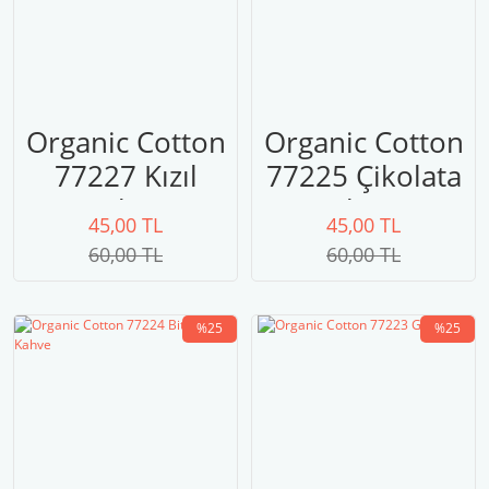
Organic Cotton
Organic Cotton
77227 Kızıl
77225 Çikolata
Kahve
Kahvesi
45,00 TL
45,00 TL
60,00 TL
60,00 TL
%25
%25