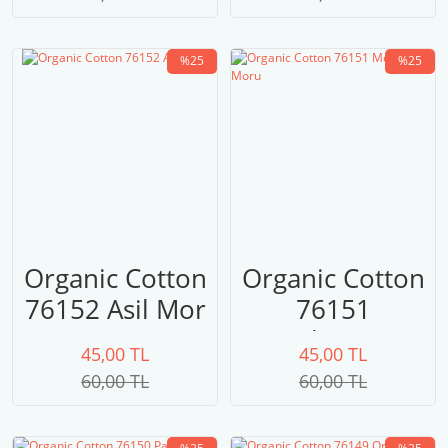
%25
%25
Organic Cotton
Organic Cotton
76152 Asil Mor
76151
Menekşe Moru
45,00 TL
45,00 TL
60,00 TL
60,00 TL