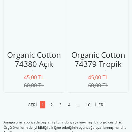
Organic Cotton
Organic Cotton
74380 Açık
74379 Tropik
Turkuaz
Yeşil
45,00 TL
45,00 TL
60,00 TL
60,00 TL
1
2
3
4
..
10
Amigurumi japonyada başlamış tüm dünyaya yayılmış bir örgü çeşidirir,
Örgü örenlerin de iyi bildiği sık iğne tekniğinin oyuncağa uyarlanmış halidir.