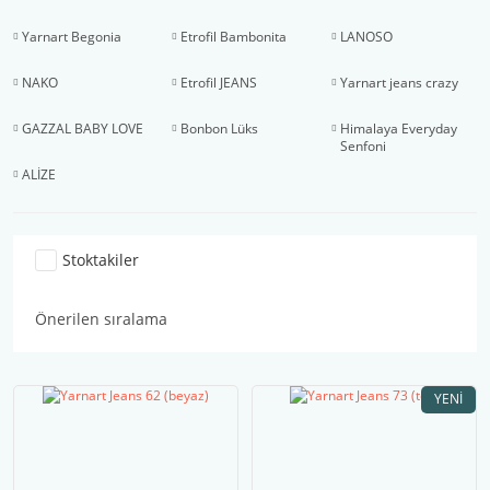
Yarnart Begonia
Etrofil Bambonita
LANOSO
NAKO
Etrofil JEANS
Yarnart jeans crazy
GAZZAL BABY LOVE
Bonbon Lüks
Himalaya Everyday
Senfoni
ALİZE
Stoktakiler
YENI