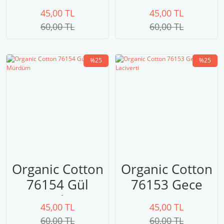
Beji
Moru
45,00 TL
45,00 TL
60,00 TL
60,00 TL
%25
%25
Organic Cotton
Organic Cotton
76154 Gül
76153 Gece
Mürdüm
Laciverti
45,00 TL
45,00 TL
60,00 TL
60,00 TL