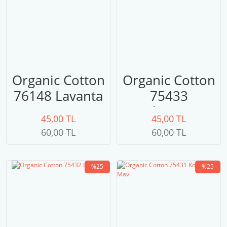
Organic Cotton
Organic Cotton
76148 Lavanta
75433
Okyanus
45,00 TL
45,00 TL
60,00 TL
60,00 TL
%25
%25