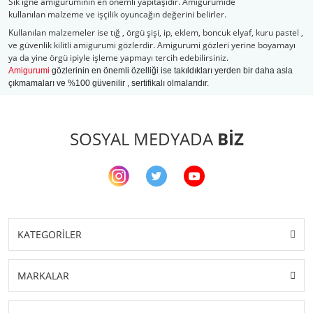
Sık iğne amiguruminin en önemli yapıtaşıdır. Amigurumide
kullanılan malzeme ve işçilik oyuncağın değerini belirler.
Kullanılan malzemeler ise tığ , örgü şişi, ip, eklem, boncuk elyaf, kuru pastel ,
ve güvenlik kilitli amigurumi gözlerdir. Amigurumi gözleri yerine boyamayı
ya da yine örgü ipiyle işleme yapmayı tercih edebilirsiniz.
Amigurumi
gözlerinin en önemli özelliği ise takıldıkları yerden bir daha asla
çıkmamaları ve %100 güvenilir , sertifikalı olmalarıdır.
SOSYAL MEDYADA
BİZ
KATEGORİLER
MARKALAR