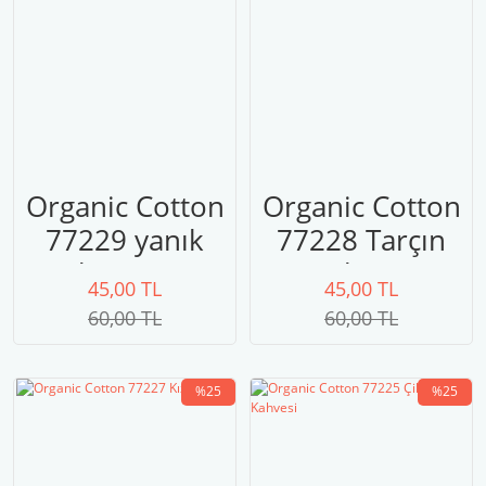
Organic Cotton
Organic Cotton
77229 yanık
77228 Tarçın
kiremit
Kahvesi
45,00 TL
45,00 TL
60,00 TL
60,00 TL
%25
%25