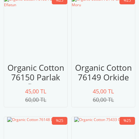
%25
%25
Organic Cotton
Organic Cotton
76150 Parlak
76149 Orkide
Eflatun
Moru
45,00 TL
45,00 TL
60,00 TL
60,00 TL
%25
%25