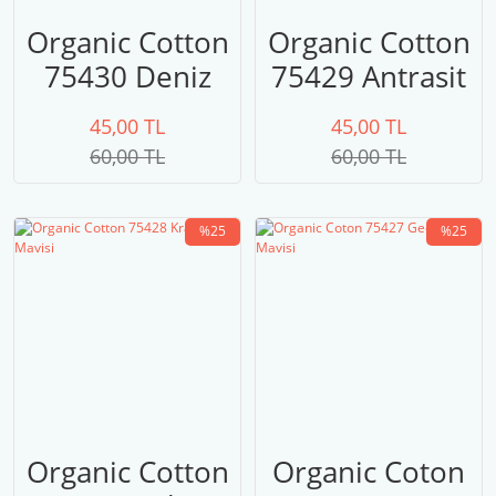
Organic Cotton
Organic Cotton
75430 Deniz
75429 Antrasit
Mavisi
45,00 TL
45,00 TL
60,00 TL
60,00 TL
%25
%25
Organic Cotton
Organic Coton