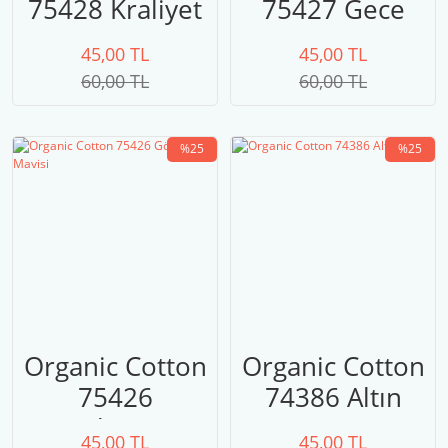
75428 Kraliyet
75427 Gece
Mavisi
Mavisi
45,00 TL
45,00 TL
60,00 TL
60,00 TL
%25
%25
Organic Cotton
Organic Cotton
75426
74386 Altın
Gökyüzü
Zeytin
45,00 TL
45,00 TL