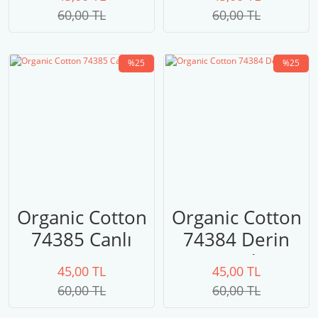
Mavisi
60,00 TL
60,00 TL
%25
%25
Organic Cotton
Organic Cotton
74385 Canlı
74384 Derin
Nane
Yeşil
45,00 TL
45,00 TL
60,00 TL
60,00 TL