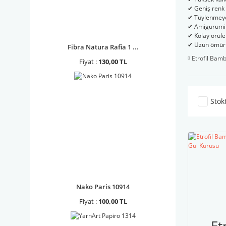
✔ Geniş renk 
✔ Tüylenmeye
✔ Amigurumi 
✔ Kolay örül
✔ Uzun ömürl
Fibra Natura Rafia 1 ...
Etrofil Bam
Fiyat :
130,00 TL
Stok
Nako Paris 10914
Fiyat :
100,00 TL