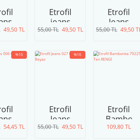
rofil
Etrofil
Etrofil
ans
jeans
Jeans
L
29
49,50 TL
55,00 TL
002
49,50 TL
55,00 TL
047
49,50 T
ltın
Beyaz
Zeytin
rısı
Yeşili
%10
%10
rofil
Etrofil
Etrofil
ans
Jeans
Bamboni
L
06
54,45 TL
55,00 TL
027
49,50 TL
109,80 TL
79225
nlı
Kırık
Ten