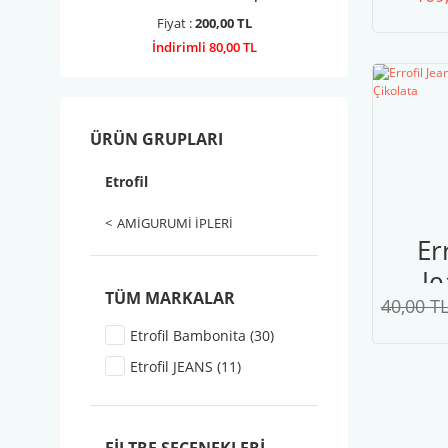
74
De
Fiyat :
200,00 TL
İndirimli 80,00 TL
Ye
ÜRÜN GRUPLARI
Etrofil
AMİGURUMİ İPLERİ
Er
Je
TÜM MARKALAR
40,00 T
0
K
Etrofil Bambonita (30)
Çi
Etrofil JEANS (11)