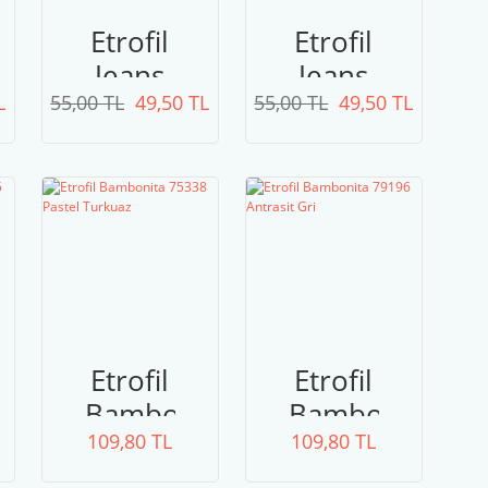
Etrofil
Etrofil
Jeans
Jeans
L
55,00 TL
024
49,50 TL
55,00 TL
014
49,50 TL
Soluk
Canlı
Yeşil
Kırmızı
Etrofil
Etrofil
ta
Bambonita
Bambonita
109,80 TL
75338
109,80 TL
79196
Pastel
Antrasit