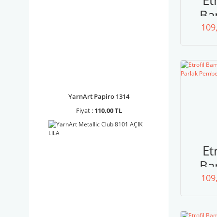
Et
Ba
109
73
G
Ku
YarnArt Papiro 1314
Fiyat :
110,00 TL
Et
Ba
109
73
Pa
Pe