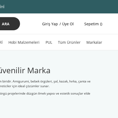
İHİ
ARA
Giriş Yap
Üye Ol
Sepetim
Rİ
Hobi Malzemeleri
PUL
Tüm Ürünler
Markalar
Güvenilir Marka
n biridir. Amigurumi, bebek örgüleri, şal, kazak, hırka, çanta ve
eticiler için ideal çözümler sunar.
 örgü projelerinde düzgün ilmek yapısı ve estetik sonuçlar elde