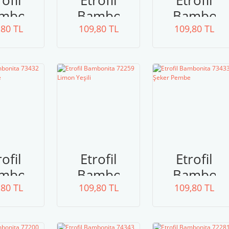
rofil
Etrofil
Etrofil
mbonita
Bambonita
Bamboni
,80 TL
406
109,80 TL
72282
109,80 TL
72256
ül
Somon
Kremit
rusu
rofil
Etrofil
Etrofil
mbonita
Bambonita
Bamboni
,80 TL
432
109,80 TL
72259
109,80 TL
73433
rlak
Limon
Şeker
mbe
Yeşili
Pembe