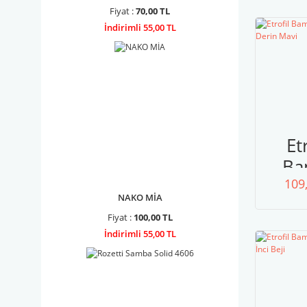
S
Fiyat :
70,00 TL
İndirimli 55,00 TL
Et
Ba
109
75
NAKO MİA
De
Fiyat :
100,00 TL
M
İndirimli 55,00 TL