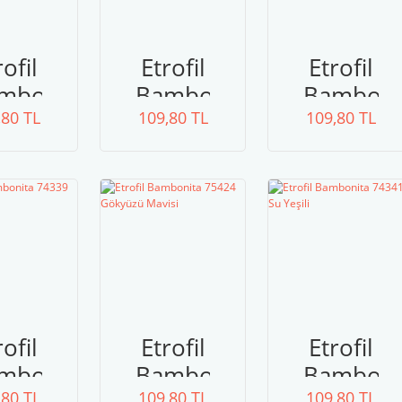
rofil
Etrofil
Etrofil
mbonita
Bambonita
Bamboni
,80 TL
219
109,80 TL
74374
109,80 TL
75337
nci
Okyanus
Bebek
eji
Mavisi
Mavi
rofil
Etrofil
Etrofil
mbonita
Bambonita
Bamboni
,80 TL
109,80 TL
109,80 TL