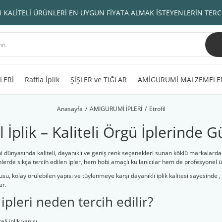
 KALİTELİ ÜRÜNLERİ EN UYGUN FİYATA ALMAK İSTEYENLERİN TERC
LERİ
Raffia İplik
ŞİŞLER ve TIĞLAR
AMİGURUMİ MALZEMELE
Anasayfa
AMİGURUMİ İPLERİ
Etrofil
il İplik – Kaliteli Örgü İplerinde 
ipi dünyasında kaliteli, dayanıklı ve geniş renk seçenekleri sunan köklü markalarda
lerde sıkça tercih edilen ipler, hem hobi amaçlı kullanıcılar hem de profesyonel ür
u, kolay örülebilen yapısı ve tüylenmeye karşı dayanıklı iplik kalitesi sayesinde ,
ar.
l ipleri neden tercih edilir?
li iplik yapısı