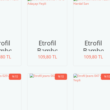
rofil
Etrofil
Etrofil
mbonita
Bambonita
Bamboni
,80 TL
200
109,80 TL
74343
109,80 TL
72281
manlı
Adaçayı
Hardal
ila
Yeşili
Sarı
%10
%10
%10