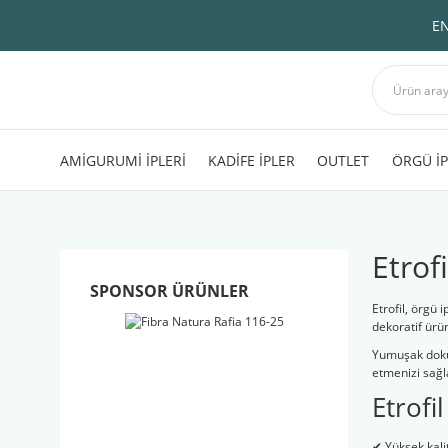
EN
AMİGURUMİ İPLERİ
KADİFE İPLER
OUTLET
ÖRGÜ İP
Etrof
SPONSOR ÜRÜNLER
Etrofil, örgü 
dekoratif ürün
Yumuşak dokus
etmenizi sağl
Etrofi
✔ Yüksek kalite