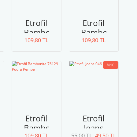
Etrofil
Etrofil
ta
Bambonita
Bambonita
109,80 TL
79198
109,80 TL
79197
Açık
Gece
Gri
Laciverti
%10
Etrofil
Etrofil
ta
Bambonita
Jeans
109,80 TL
55,00 TL
49,50 TL