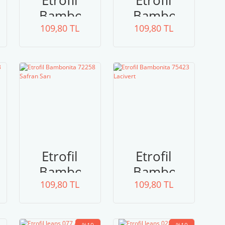
Etrofil
Etrofil
ta
Bambonita
Bambonita
109,80 TL
73407
109,80 TL
73429
Şarap
Pastel
Rengi
Pembe
Etrofil
Etrofil
ta
Bambonita
Bambonita
109,80 TL
72258
109,80 TL
75423
Safran
Lacivert
Sarı