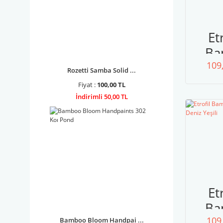
Et
Ba
109
77
Rozetti Samba Solid ...
İ
Fiyat :
100,00 TL
B
İndirimli 50,00 TL
Et
Ba
109
Bamboo Bloom Handpai ...