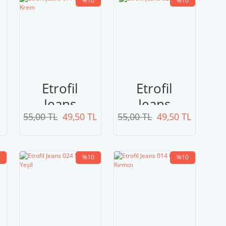
%10
%10
Etrofil
Etrofil
ta
Jeans
Jeans
55,00 TL
077
49,50 TL
55,00 TL
028
49,50 TL
Açık
Fildişi
Krem
%10
%10