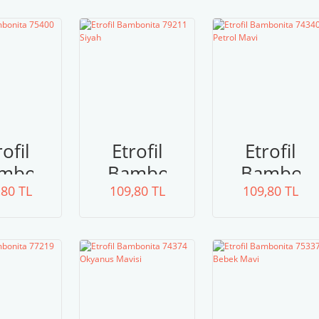
arı
Beyaz
RENGİ
rofil
Etrofil
Etrofil
mbonita
Bambonita
Bamboni
,80 TL
400
109,80 TL
79211
109,80 TL
74340
rin
Siyah
Petrol
avi
Mavi