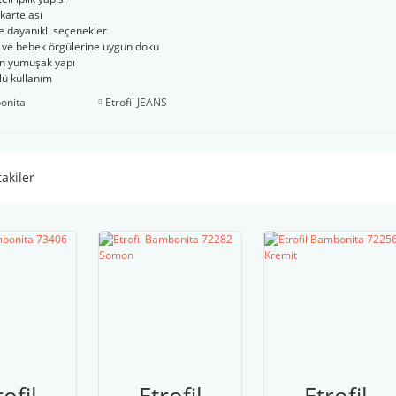
kartelası
 dayanıklı seçenekler
ve bebek örgülerine uygun doku
en yumuşak yapı
ü kullanım
bonita
Etrofil JEANS
takiler