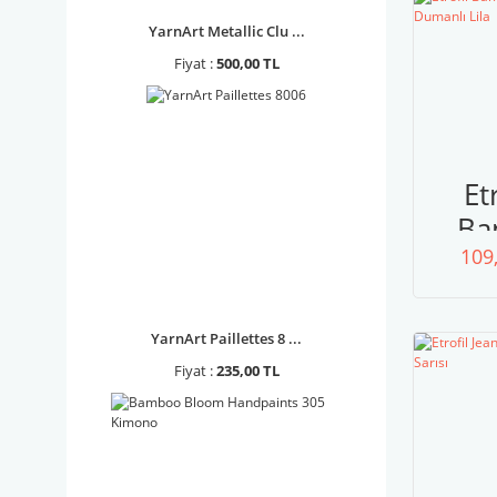
YarnArt Metallic Clu ...
Fiyat :
500,00 TL
Et
Ba
109
77
Du
L
YarnArt Paillettes 8 ...
Fiyat :
235,00 TL