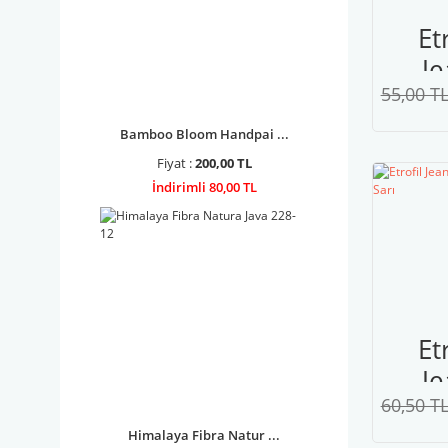
Et
Je
55,00 T
0
A
Bamboo Bloom Handpai ...
Sa
Fiyat :
200,00 TL
İndirimli 80,00 TL
Et
Je
60,50 T
0
Ca
Himalaya Fibra Natur ...