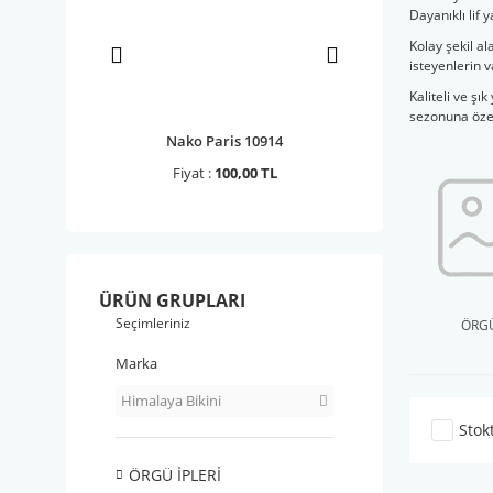
Dayanıklı lif
Kolay şekil a
isteyenlerin 
Kaliteli ve şı
sezonuna özel 
 Rafia 1 ...
Nako Paris 10914
YarnArt Papiro
0,00 TL
Fiyat :
100,00 TL
Fiyat :
110,00 
ÜRÜN GRUPLARI
Seçimleriniz
ÖRGÜ
Marka
Himalaya Bikini
Stok
ÖRGÜ İPLERİ