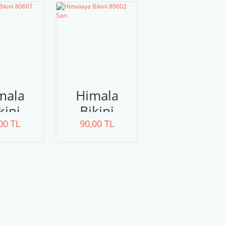
malaya
Himalaya
kini
Bikini
607
00 TL
80602
90,00 TL
mızı
Sarı