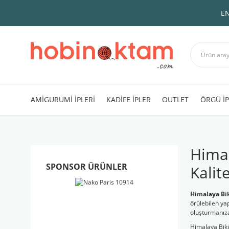
EN
AMİGURUMİ İPLERİ
KADİFE İPLER
OUTLET
ÖRGÜ İP
Himal
SPONSOR ÜRÜNLER
Kalite
Himalaya Bik
örülebilen ya
oluşturmanıza
Himalaya Bikin