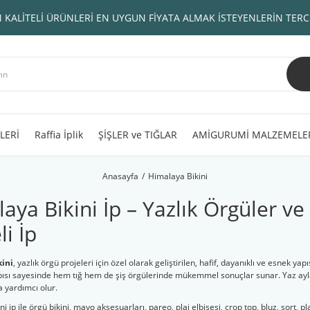
 KALİTELİ ÜRÜNLERİ EN UYGUN FİYATA ALMAK İSTEYENLERİN TERC
LERİ
Raffia İplik
ŞİŞLER ve TIĞLAR
AMİGURUMİ MALZEMELE
Anasayfa
Himalaya Bikini
aya Bikini İp – Yazlık Örgüler ve 
li İp
ini
, yazlık örgü projeleri için özel olarak geliştirilen, hafif, dayanıklı ve esnek ya
pısı sayesinde hem tığ hem de şiş örgülerinde mükemmel sonuçlar sunar. Yaz ayla
 yardımcı olur.
i ip ile örgü bikini, mayo aksesuarları, pareo, plaj elbisesi, crop top, bluz, şort, pl