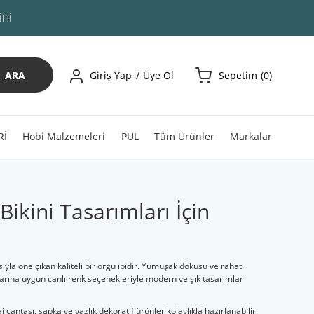
İHİ
ARA
Giriş Yap
Üye Ol
Sepetim
0
Rİ
Hobi Malzemeleri
PUL
Tüm Ürünler
Markalar
Bikini Tasarımları İçin
pısıyla öne çıkan kaliteli bir örgü ipidir. Yumuşak dokusu ve rahat
rına uygun canlı renk seçenekleriyle modern ve şık tasarımlar
aj çantası, şapka ve yazlık dekoratif ürünler kolaylıkla hazırlanabilir.