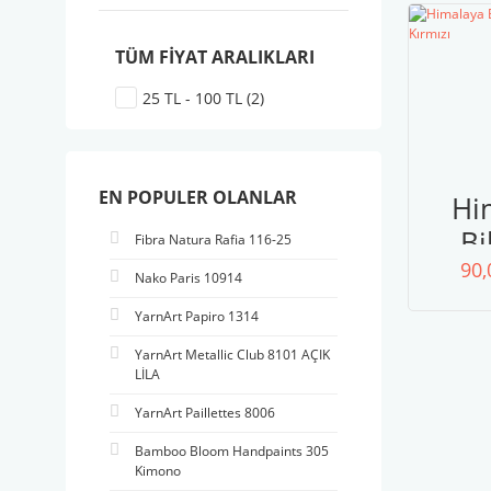
TÜM FIYAT ARALIKLARI
25 TL - 100 TL (2)
EN POPULER OLANLAR
Hi
Bi
Fibra Natura Rafia 116-25
80
90,
Nako Paris 10914
Kır
YarnArt Papiro 1314
YarnArt Metallic Club 8101 AÇIK
LİLA
YarnArt Paillettes 8006
Bamboo Bloom Handpaints 305
Kimono