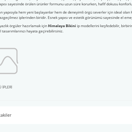
 yapısı sayesinde örülen ürünler formunu uzun süre korurken, hafif dokusu konforlu
lan yapısıyla hem yeni başlayanlar hem de deneyimli örgü severler için ideal ola
vazgeçilmez iplerinden biridir. Esnek yapısı ve estetik görünümü sayesinde el emeğ
k yazlık örgüler hazırlamak için
Himalaya Bikini
ip modellerini keşfedebilir, birbiri
tasarımlarınızı hayata geçirebilirsiniz.
 1314
YarnArt Metallic Clu ...
YarnArt Paillettes 8 ...
TL
Fiyat :
500,00 TL
Fiyat :
235,00 TL
 İPLERİ
takiler