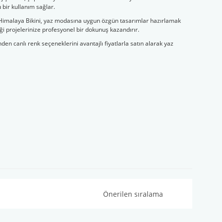
 bir kullanım sağlar.
n Himalaya Bikini, yaz modasına uygun özgün tasarımlar hazırlamak
i projelerinize profesyonel bir dokunuş kazandırır.
nden canlı renk seçeneklerini avantajlı fiyatlarla satın alarak yaz
Bamboo Bloom Handpai ...
Himalaya Fibra Natur ...
Fiyat :
200,00 TL
Fiyat :
70,00 TL
İndirimli 80,00 TL
İndirimli 55,00 TL