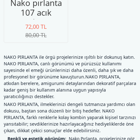
Nako pırlanta
107 acık
turkuaz
72,00 TL
80,00 TL
NAKO PIRLANTA ile örgü projelerinize ışıltılı bir dokunuş katın.
NAKO PIRLANTA, canlı görünümü ve pürüzsüz kullanımı
sayesinde el emeği ürünlerinizi daha özenli, daha şık ve daha
profesyonel bir görünüme kavuşturun.NAKO PIRLANTA,
atkıdan berelere, amigurumi detaylarından dekoratif parçalara
kadar geniş bir kullanım alanına uygun yapısıyla
yaratıcılığınızı destekler.
NAKO PIRLANTA, ilmeklerinizi dengeli tutmanıza yardımcı olan
dokusu, baştan sona düzenli bir bitiş hedefler. NAKO
PIRLANTA, farklı renklerle kolay kombin yaparak kişisel tarzınızı
yansıtabilir; sevdiklerinize hazırlayacağınız hediyeliklerde öne
çıkan, dikkat çekici sonuçlar elde edebilirsiniz.
Renkli ve estetik görünüm:
Nako Pırlanta, projelerinize göz