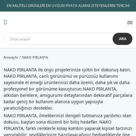
EN KALİTELİ ÜRÜNLERİ EN UYGUN FİYATA ALMAK İSTEYENLERİN TERCİHİ
Geri Dön
Geri Dön
Geri Dön
Geri Dön
Geri Dön
Geri Dön
Geri Dön
0
AMİGURUMİ İPLERİ
KADİFE İPLER
ÖRGÜ İPLERİ
ŞİŞLER ve TIĞLAR
AMİGURUMİ MALZEMELERİ
Hobi Malzemeleri
Himalaya kadife
Lady Yarn
Himalaya kadife
Koton İpler
Tulip TIĞ
Amigurumi Göz
Çanta İpleri
Dolphin Baby
ARA
Yarnart
Etrofil kadife
Lif İpleri
Knitpro
Amigurumi Aksesuar
Çanta Malzemeleri
Dolphin Baby Fine
Anasayfa
NAKO PIRLANTA
Gazzal
YÜN İPLİK
Slikon Saplı Tığ
Amigurumi Saç
Makaslar
Dolphin Loop
NAKO PIRLANTA ile örgü projelerinize ışıltılı bir dokunuş katın.
Alize
Anchor Muline
Örgü Şişi
Amigurumi Burun
Mezuralar
Himalaya Dolphin Bİg
NAKO PIRLANTA, canlı görünümü ve pürüzsüz kullanımı
sayesinde el emeği ürünlerinizi daha özenli, daha şık ve daha
Catania
Bebe Yünleri
İğne Çeşitleri
Emzik Zinciri Malzeme
Patik Tabanları
Koala
profesyonel bir görünüme kavuşturun.NAKO PIRLANTA,
atkıdan berelere, amigurumi detaylarından dekoratif parçalara
Nako
Çanta Yapım İpleri
Misinalı Şiş
Kuzucuk
kadar geniş bir kullanım alanına uygun yapısıyla
yaratıcılığınızı destekler.
Etrofil
Merserize İplik
NAKO PIRLANTA, ilmeklerinizi dengeli tutmanıza yardımcı olan
dokusu, baştan sona düzenli bir bitiş hedefler. NAKO
Himalaya
Panç ipleri
PIRLANTA, farklı renklerle kolay kombin yaparak kişisel tarzınızı
yansıtabilir; sevdiklerinize hazırlayacağınız hediyeliklerde öne
Patik İpleri