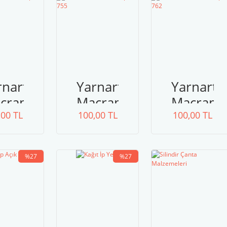
rnart
Yarnart
Yarnart
crame
Macrame
Macram
,00 TL
ope
100,00 TL
Rope
100,00 TL
Rope
53
755
762
%27
%27