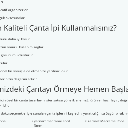
rı
ratif organizerler
çük aksesuarlar
Kaliteli Çanta İpi Kullanmalısınız?
unu daha iyi korur.
uzun ömürlü kullanım sağlar.
 görünümü oluşturur.
rülür.
yonel bir sonuç elde etmenize yardımcı olur.
erinizin değerini artırır.
nizdeki Çantayı Örmeye Hemen Başlay
 için özel bir çanta tasarlayın ister satışa yönelik el emeği ürünler hazırlayın; doğ
ridir.
doku seçenekleriyle sunulan çanta iplerini keşfedin, yaratıcılığınızı özgür bırakın 
loha
yarnart macrame cord
Yarnart Macrame Rope
3mm