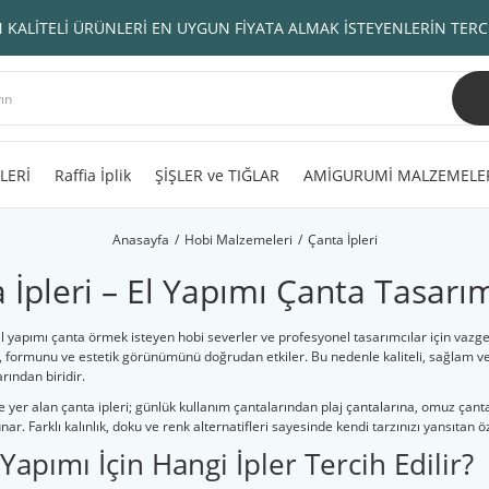
 KALİTELİ ÜRÜNLERİ EN UYGUN FİYATA ALMAK İSTEYENLERİN TERC
LERİ
Raffia İplik
ŞİŞLER ve TIĞLAR
AMİGURUMİ MALZEMELE
Anasayfa
Hobi Malzemeleri
Çanta İpleri
 İpleri – El Yapımı Çanta Tasarıml
 el yapımı çanta örmek isteyen hobi severler ve profesyonel tasarımcılar için vaz
nı, formunu ve estetik görünümünü doğrudan etkiler. Bu nedenle kaliteli, sağlam ve
rından biridir.
 yer alan çanta ipleri; günlük kullanım çantalarından plaj çantalarına, omuz çanta
ar. Farklı kalınlık, doku ve renk alternatifleri sayesinde kendi tarzınızı yansıtan ö
Yapımı İçin Hangi İpler Tercih Edilir?