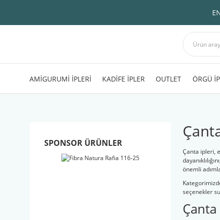
EN
AMİGURUMİ İPLERİ
KADİFE İPLER
OUTLET
ÖRGÜ İP
Çanta
SPONSOR ÜRÜNLER
Çanta ipleri,
dayanıklılığı
önemli adımla
Kategorimizde
seçenekler sun
Çanta 