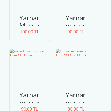
Yarnart
Yarnart
e
Macrame
macrame
100,00 TL
Rope
90,00 TL
cord
750
3mm
774
Yarnart
Yarnart
e
macrame
macrame
90,00 TL
cord
90,00 TL
cord