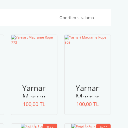
Yarnart
Yarnart
e
Macrame
Macrame
100,00 TL
Rope
100,00 TL
Rope
773
803
%27
%27