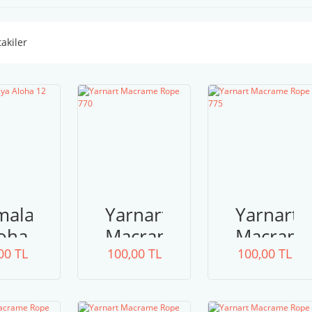
takiler
malaya
Yarnart
Yarnart
oha
Macrame
Macram
00 TL
12
100,00 TL
Rope
100,00 TL
Rope
770
775