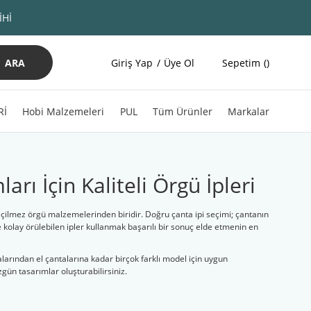
İHİ
ARA
Giriş Yap
Üye Ol
Sepetim
Rİ
Hobi Malzemeleri
PUL
Tüm Ürünler
Markalar
arı İçin Kaliteli Örgü İpleri
geçilmez örgü malzemelerinden biridir. Doğru çanta ipi seçimi; çantanın
 kolay örülebilen ipler kullanmak başarılı bir sonuç elde etmenin en
larından el çantalarına kadar birçok farklı model için uygun
zgün tasarımlar oluşturabilirsiniz.