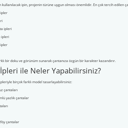
kullanılacak ipin, projenin türüne uygun olması önemlidir. En çok tercih edilen çant
 ipler
ri
a ipleri
ipleri
 ipler
arklı bir doku ve görünüm sunarak çantanıza özgün bir karakter kazandırır.
İpleri ile Neler Yapabilirsiniz?
ipleriyle birçok farklı model tasarlayabilirsiniz:
z çantaları
lü yazlık çantalar
taları
tföy çantalar