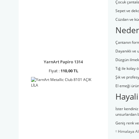
Çocuk çantala
Sepet ve deko
Cüzdan ve kü
Neden 
Çantanın form
Dayanıklı ve 
Düzgün ilmek
YarnArt Papiro 1314
Tığ ile kolay ö
Fiyat :
110,00 TL
Şık ve profes
El emeği ürünl
Hayali
İster kendiniz
unsurlardan bi
Geniş renk ve 
Himalaya A