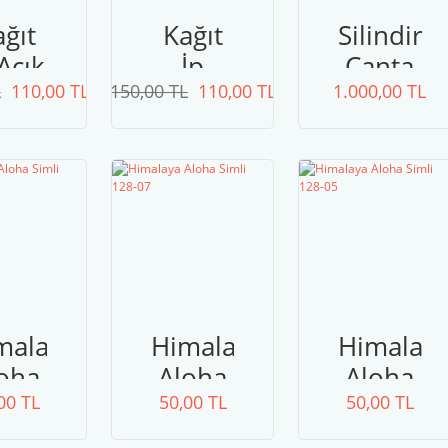
ğıt
Kağıt
Silindir
Açık
İp
Çanta
L
şil
110,00 TL
150,00 TL
Yeşil
110,00 TL
1.000,00 TL
Malzemel
malaya
Himalaya
Himalay
oha
Aloha
Aloha
00 TL
mli
50,00 TL
Simli
50,00 TL
Simli
8-08
128-07
128-05