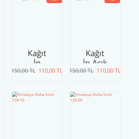
Kağıt
Kağıt
e
İp
İp Açık
150,00 TL
Fuşya
110,00 TL
150,00 TL
Mavi
110,00 TL