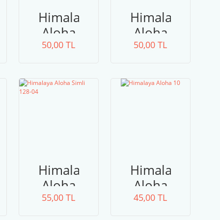
Himalaya
Himalaya
Aloha
Aloha
eri
50,00 TL
Simli
50,00 TL
Simli
128-10
128-09
a
Himalaya
Himalaya
Aloha
Aloha
55,00 TL
Simli
45,00 TL
10
128-04