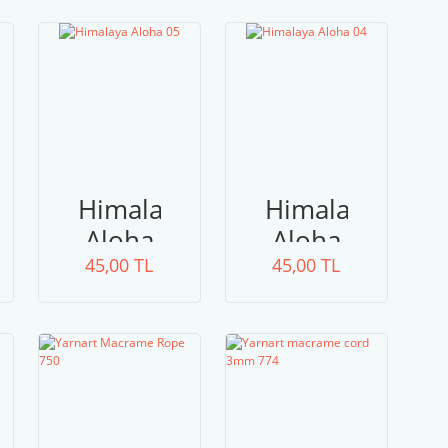
a
Himalaya
Himalaya
Aloha
Aloha
45,00 TL
05
45,00 TL
04