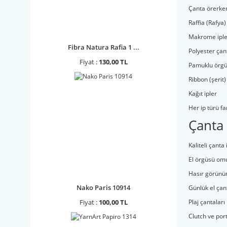
Çanta örerken 
Raffia (Rafya)
Makrome iple
Fibra Natura Rafia 1 ...
Polyester çant
Fiyat :
130,00 TL
Pamuklu örgü 
Ribbon (şerit)
Kağıt ipler
Her ip türü f
Çanta 
Kaliteli çanta 
El örgüsü omu
Hasır görünüm
Nako Paris 10914
Günlük el çan
Fiyat :
100,00 TL
Plaj çantaları
Clutch ve por