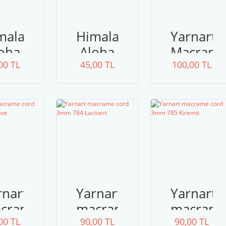
malaya
Himalaya
Yarnart
oha
Aloha
Macram
00 TL
02
45,00 TL
01
100,00 TL
Rope
751
rnart
Yarnart
Yarnart
crame
macrame
macram
00 TL
ord
90,00 TL
cord
90,00 TL
cord