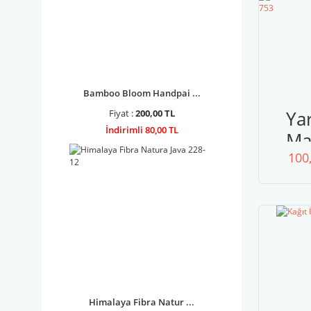
Bamboo Bloom Handpai ...
Ya
Fiyat :
200,00 TL
İndirimli 80,00 TL
Ma
100
R
7
Himalaya Fibra Natur ...