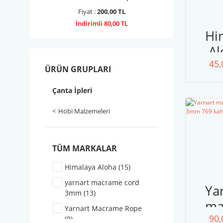
Fiyat :
200,00 TL
İndirimli 80,00 TL
Hi
Al
45,
ÜRÜN GRUPLARI
Çanta İpleri
Hobi Malzemeleri
TÜM MARKALAR
Himalaya Aloha (15)
yarnart macrame cord
Ya
3mm (13)
ma
Yarnart Macrame Rope
90,
c
(9)