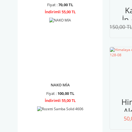
Fiyat :
70,00 TL
Ka
İndirimli 55,00 TL
İp 
150,00 T
Ye
NAKO MİA
Fiyat :
100,00 TL
Hi
İndirimli 55,00 TL
Al
50,
Si
12