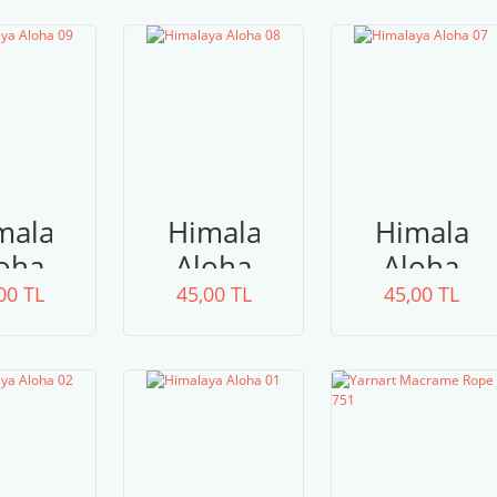
malaya
Himalaya
Himalay
oha
Aloha
Aloha
00 TL
09
45,00 TL
08
45,00 TL
07