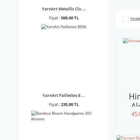
YarnArt Metallic Clu ...
Fiyat :
500,00 TL
Stok
Hi
YarnArt Paillettes 8 ...
Al
Fiyat :
235,00 TL
45,