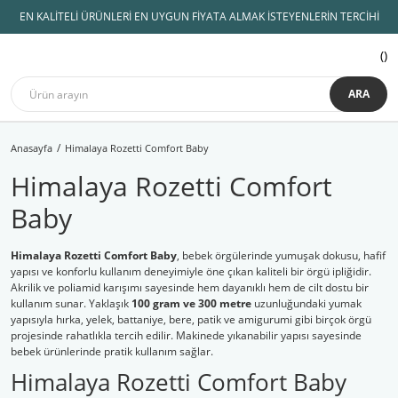
EN KALİTELİ ÜRÜNLERİ EN UYGUN FİYATA ALMAK İSTEYENLERİN TERCİHİ
ARA
Anasayfa
Himalaya Rozetti Comfort Baby
Himalaya Rozetti Comfort
Baby
Himalaya Rozetti Comfort Baby
, bebek örgülerinde yumuşak dokusu, hafif
yapısı ve konforlu kullanım deneyimiyle öne çıkan kaliteli bir örgü ipliğidir.
Akrilik ve poliamid karışımı sayesinde hem dayanıklı hem de cilt dostu bir
kullanım sunar. Yaklaşık
100 gram ve 300 metre
uzunluğundaki yumak
yapısıyla hırka, yelek, battaniye, bere, patik ve amigurumi gibi birçok örgü
projesinde rahatlıkla tercih edilir. Makinede yıkanabilir yapısı sayesinde
bebek ürünlerinde pratik kullanım sağlar.
Himalaya Rozetti Comfort Baby