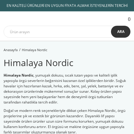
EN KALİTELİ ÜRÜNLERİ EN UYGUN FİYATA ALMAK İSTEYENLERİN TERCİHİ
ARA
Anasayfa
Himalaya Nordic
Himalaya Nordic
Himalaya Nordic
, yumuşak dokusu, sıcak tutan yapısı ve kaliteli iplik
yapısıyla örgü severlerin beğenisini kazanan özel ipliklerden biridir. Soğuk
havalar için hazırlanan kazak, hırka, atkı, bere, şal, yelek, battaniye ve ev
dekorasyon ürünlerinde mükemmel sonuçlar sunar. Kolay örülen yapısı
sayesinde hem yeni başlayanlar hem de deneyimli örgü tutkunları
tarafından rahatlıkla tercih edilir.
Doğal ve modern renk seçenekleriyle dikkat çeken Himalaya Nordic, örgü
projelerine şık ve estetik bir görünüm kazandırır. Dayanıklı lif yapısı
sayesinde örülen ürünler uzun süre formunu korurken, yumuşak dokusu
kullanım konforunu artırır. El örgüsü ve makine örgüsüne uygun yapısıyla
farklı tasarımlar oluşturmanıza olanak tanır.