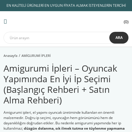
EN KALİTELİ ÜRÜNLERİ EN UYGUN FİYATA ALMAK İSTEYENLERİN TERCİHİ
Geri Dön
Geri Dön
Geri Dön
Geri Dön
Geri Dön
Geri Dön
Geri Dön
0
AMİGURUMİ İPLERİ
KADİFE İPLER
ÖRGÜ İPLERİ
ŞİŞLER ve TIĞLAR
AMİGURUMİ MALZEMELERİ
Hobi Malzemeleri
Himalaya kadife
Lady Yarn
Himalaya kadife
Koton İpler
Tulip TIĞ
Amigurumi Göz
Çanta İpleri
Dolphin Baby
ARA
Yarnart
Etrofil kadife
Lif İpleri
Knitpro
Amigurumi Aksesuar
Çanta Malzemeleri
Dolphin Baby Fine
Anasayfa
AMİGURUMİ İPLERİ
Gazzal
YÜN İPLİK
Slikon Saplı Tığ
Amigurumi Saç
Makaslar
Dolphin Loop
Amigurumi İpleri – Oyuncak
Alize
Anchor Muline
Örgü Şişi
Amigurumi Burun
Mezuralar
Himalaya Dolphin Bİg
Yapımında En İyi İp Seçimi
Catania
Bebe Yünleri
İğne Çeşitleri
Emzik Zinciri Malzeme
Patik Tabanları
Koala
(Başlangıç Rehberi + Satın
Nako
Çanta Yapım İpleri
Misinalı Şiş
Kuzucuk
Alma Rehberi)
Etrofil
Merserize İplik
Amigurumi ipleri, el yapımı oyuncak üretiminde kullanılan en önemli
malzemedir. Doğru ip seçimi, oyuncağın hem görünümünü hem de
Himalaya
Panç ipleri
dayanıklılığını doğrudan etkiler. Bu nedenle amigurumi yapımında her ip
kullanılmaz;
düzgün dolanma, sık ilmek tutma ve tüylenme yapmama
Patik İpleri