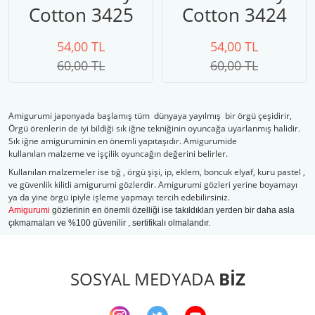
Cotton 3425
Cotton 3424
vizon
54,00 TL
54,00 TL
60,00 TL
60,00 TL
Amigurumi japonyada başlamış tüm dünyaya yayılmış bir örgü çeşidirir,
Örgü örenlerin de iyi bildiği sık iğne tekniğinin oyuncağa uyarlanmış halidir.
Sık iğne amiguruminin en önemli yapıtaşıdır. Amigurumide
kullanılan malzeme ve işçilik oyuncağın değerini belirler.
Kullanılan malzemeler ise tığ , örgü şişi, ip, eklem, boncuk elyaf, kuru pastel ,
ve güvenlik kilitli amigurumi gözlerdir. Amigurumi gözleri yerine boyamayı
ya da yine örgü ipiyle işleme yapmayı tercih edebilirsiniz.
Amigurumi
gözlerinin en önemli özelliği ise takıldıkları yerden bir daha asla
çıkmamaları ve %100 güvenilir , sertifikalı olmalarıdır.
SOSYAL MEDYADA
BİZ