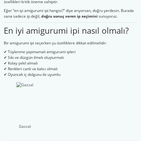
özellikleri kritik öneme sahiptir.
Eğer “en iyi amigurumi ipi hangisi?” diye arıyorsan, doğru yerdesin. Burada
Şal İpleri
sana sadece ip değil,
doğru sonuç veren ip seçimini
sunuyoruz.
En iyi amigurumi ipi nasıl olmalı?
Bir amigurumi ipi seçerken şu özelliklere dikkat edilmelidir:
✔ Tüylenme yapmamalı amigurumi ipleri
✔ Sıkı ve düzgün ilmek oluşturmalı
✔ Kolay şekil almalı
✔ Renkleri canlı ve kalıcı olmalı
✔ Oyuncak iç dolgusu ile uyumlu
Gazzal