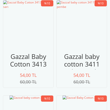
%10
%10
Gazzal Baby
Gazzal baby
Cotton 3413
cotton 3411
açık sarı
pudra pembe
54,00 TL
54,00 TL
60,00 TL
60,00 TL
%10
%10