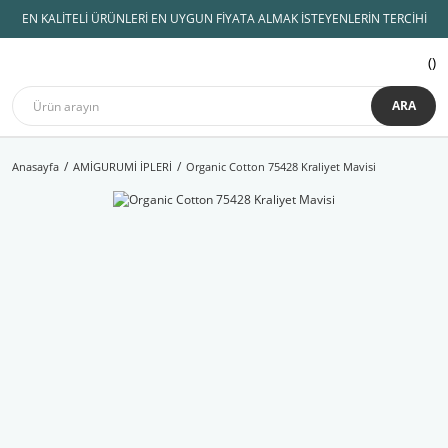
EN KALİTELİ ÜRÜNLERİ EN UYGUN FİYATA ALMAK İSTEYENLERİN TERCİHİ
ARA
Anasayfa
AMİGURUMİ İPLERİ
Organic Cotton 75428 Kraliyet Mavisi