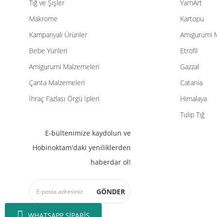
Tığ ve Şişler
YarnArt
Makrome
Kartopu
Kampanyalı Ürünler
Amigurumi 
Bebe Yünleri
Etrofil
Amigurumi Malzemeleri
Gazzal
Çanta Malzemeleri
Catania
İhraç Fazlası Örgü İpleri
Himalaya
Tulip Tığ
E-bültenimize kaydolun ve
Hobinoktam'daki yeniliklerden
haberdar ol!
GÖNDER
WHATSAPP SİPARİŞ