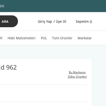
İHİ
ARA
Giriş Yap
Üye Ol
Sepetim
Rİ
Hobi Malzemeleri
PUL
Tüm Ürünler
Markalar
ld 962
Bu Markanın
Diğer Ürünleri