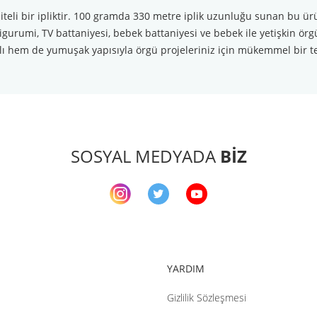
iteli bir ipliktir. 100 gramda 330 metre iplik uzunluğu sunan bu ür
gurumi, TV battaniyesi, bebek battaniyesi ve bebek ile yetişkin örgü
lı hem de yumuşak yapısıyla örgü projeleriniz için mükemmel bir te
arda yetersiz gördüğünüz noktaları öneri formunu kullanarak tarafımıza ileteb
Bu ürüne ilk yorumu siz yapın!
Yorum Yaz
SOSYAL MEDYADA
BİZ
YARDIM
Gizlilik Sözleşmesi
Gönder