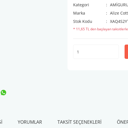
Kategori
AMİGURUM
Marka
Alize Cot
Stok Kodu
XAQ4S2Y
* 11,65 TL den başlayan taksitlerle
I
YORUMLAR
TAKSIT SEÇENEKLERI
ÖNER