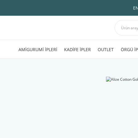
EN
AMİGURUMİ İPLERİ
KADİFE İPLER
OUTLET
ÖRGÜ İP