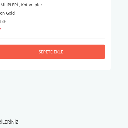
İ İPLERİ
,
Koton İpler
ton Gold
T8H
!
SEPETE EKLE
ILERINIZ