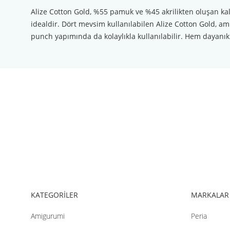
Alize Cotton Gold, %55 pamuk ve %45 akrilikten oluşan kal
idealdir. Dört mevsim kullanılabilen Alize Cotton Gold, ami
punch yapımında da kolaylıkla kullanılabilir. Hem dayanık
Bu ürünün fiyat bilgisi, resim, ürün açıklamalarında ve diğer konul
Görüş ve önerileriniz için teşekkür ederiz.
Ürün resmi kalitesiz, bozuk veya görüntülenemiyor.
Ürün açıklamasında eksik bilgiler bulunuyor.
Ürün bilgilerinde hatalar bulunuyor.
Ürün fiyatı diğer sitelerden daha pahalı.
Bu ürüne benzer farklı alternatifler olmalı.
KATEGORİLER
MARKALAR
Amigurumi
Peria