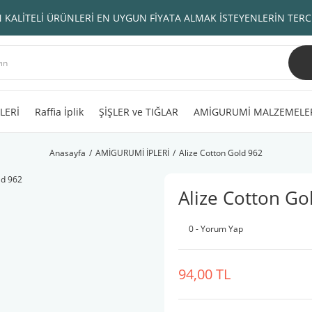
 KALİTELİ ÜRÜNLERİ EN UYGUN FİYATA ALMAK İSTEYENLERİN TERC
LERİ
Raffia İplik
ŞİŞLER ve TIĞLAR
AMİGURUMİ MALZEMELE
Anasayfa
AMİGURUMİ İPLERİ
Alize Cotton Gold 962
Alize Cotton Go
0 - Yorum Yap
94,00 TL