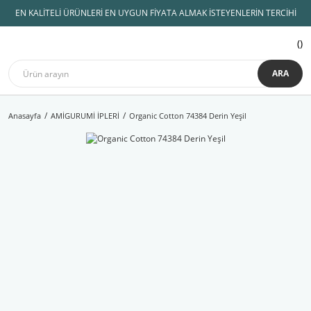
EN KALİTELİ ÜRÜNLERİ EN UYGUN FİYATA ALMAK İSTEYENLERİN TERCİHİ
ARA
Anasayfa
AMİGURUMİ İPLERİ
Organic Cotton 74384 Derin Yeşil