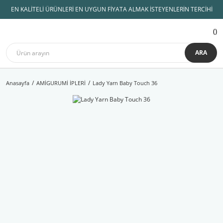
EN KALİTELİ ÜRÜNLERİ EN UYGUN FİYATA ALMAK İSTEYENLERİN TERCİHİ
ARA
Anasayfa
AMİGURUMİ İPLERİ
Lady Yarn Baby Touch 36