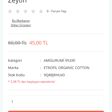
Zeytin
0 - Yorum Yap
Bu Markanın
Diğer Ürünleri
60,00 TL
45,00 TL
Kategori
AMİGURUMİ İPLERİ
Marka
ETROFİL ORGANİC COTTON
Stok Kodu
9Q88JRHU43
* 5,58 TL den başlayan taksitlerle!