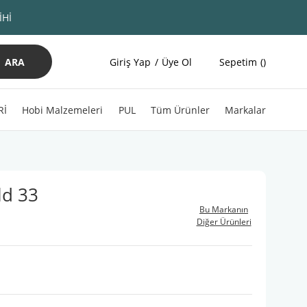
İHİ
ARA
Giriş Yap
Üye Ol
Sepetim
Rİ
Hobi Malzemeleri
PUL
Tüm Ürünler
Markalar
ld 33
Bu Markanın
Diğer Ürünleri