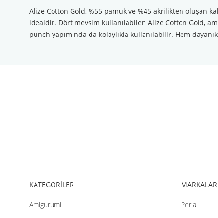
Alize Cotton Gold, %55 pamuk ve %45 akrilikten oluşan kal
idealdir. Dört mevsim kullanılabilen Alize Cotton Gold, ami
punch yapımında da kolaylıkla kullanılabilir. Hem dayanık
Bu ürünün fiyat bilgisi, resim, ürün açıklamalarında ve diğer konul
Görüş ve önerileriniz için teşekkür ederiz.
Ürün resmi kalitesiz, bozuk veya görüntülenemiyor.
Ürün açıklamasında eksik bilgiler bulunuyor.
Ürün bilgilerinde hatalar bulunuyor.
Ürün fiyatı diğer sitelerden daha pahalı.
Bu ürüne benzer farklı alternatifler olmalı.
KATEGORİLER
MARKALAR
Amigurumi
Peria