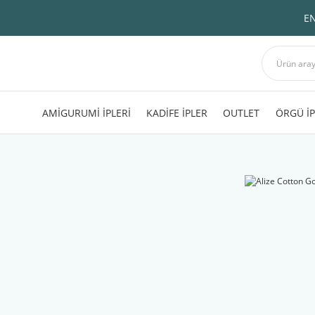
EN
AMİGURUMİ İPLERİ
KADİFE İPLER
OUTLET
ÖRGÜ İP