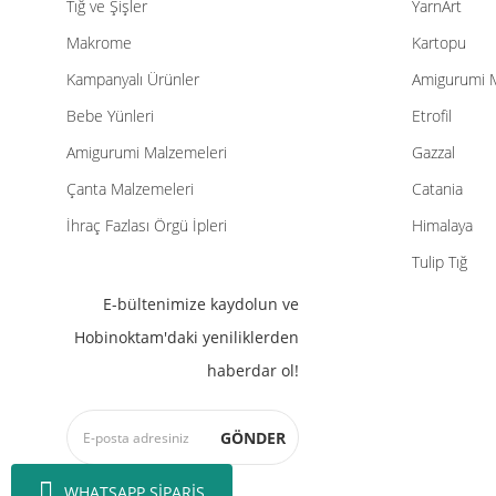
Tığ ve Şişler
YarnArt
Makrome
Kartopu
Kampanyalı Ürünler
Amigurumi 
Bebe Yünleri
Etrofil
Amigurumi Malzemeleri
Gazzal
Çanta Malzemeleri
Catania
İhraç Fazlası Örgü İpleri
Himalaya
Tulip Tığ
E-bültenimize kaydolun ve
Hobinoktam'daki yeniliklerden
haberdar ol!
GÖNDER
WHATSAPP SİPARİŞ