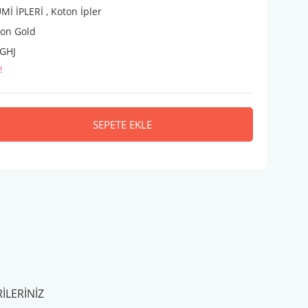
İ İPLERİ
,
Koton İpler
ton Gold
GHJ
!
SEPETE EKLE
ILERINIZ