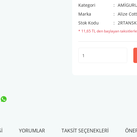
Kategori
AMİGURUM
Marka
Alize Cot
Stok Kodu
2RTANSK
* 11,65 TL den başlayan taksitlerle
I
YORUMLAR
TAKSIT SEÇENEKLERI
ÖNER