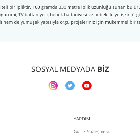
iteli bir ipliktir. 100 gramda 330 metre iplik uzunluğu sunan bu ür
gurumi, TV battaniyesi, bebek battaniyesi ve bebek ile yetişkin örgü
lı hem de yumuşak yapısıyla örgü projeleriniz için mükemmel bir te
arda yetersiz gördüğünüz noktaları öneri formunu kullanarak tarafımıza ileteb
Bu ürüne ilk yorumu siz yapın!
Yorum Yaz
SOSYAL MEDYADA
BİZ
YARDIM
Gizlilik Sözleşmesi
Gönder