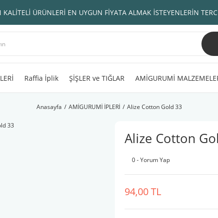
 KALİTELİ ÜRÜNLERİ EN UYGUN FİYATA ALMAK İSTEYENLERİN TERC
LERİ
Raffia İplik
ŞİŞLER ve TIĞLAR
AMİGURUMİ MALZEMELE
Anasayfa
AMİGURUMİ İPLERİ
Alize Cotton Gold 33
Alize Cotton Go
0 - Yorum Yap
94,00 TL