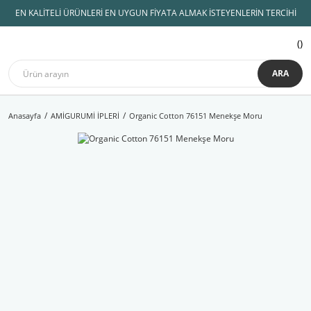
EN KALİTELİ ÜRÜNLERİ EN UYGUN FİYATA ALMAK İSTEYENLERİN TERCİHİ
ARA
Anasayfa
AMİGURUMİ İPLERİ
Organic Cotton 76151 Menekşe Moru