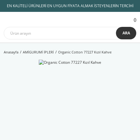
EN KALİTELİ ÜRÜNLERİ EN UYGUN FİYATA ALMAK İSTEYENLERİN TERCİHİ
ARA
Anasayfa
AMİGURUMİ İPLERİ
Organic Cotton 77227 Kızıl Kahve