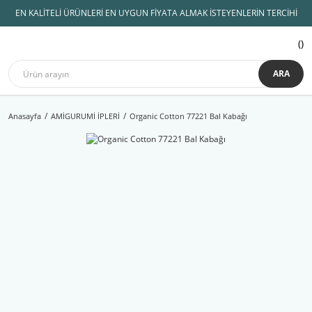
EN KALİTELİ ÜRÜNLERİ EN UYGUN FİYATA ALMAK İSTEYENLERİN TERCİHİ
ARA
Anasayfa
AMİGURUMİ İPLERİ
Organic Cotton 77221 Bal Kabağı