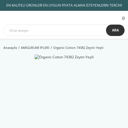
EN KALİTELİ ÜRÜNLERİ EN UYGUN FİYATA ALMAK İSTEYENLERİN TERCİHİ
ARA
Anasayfa
AMİGURUMİ İPLERİ
Organic Cotton 74382 Zeytin Yeşili