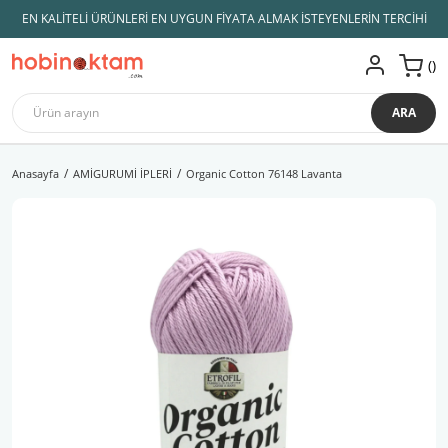
EN KALİTELİ ÜRÜNLERİ EN UYGUN FİYATA ALMAK İSTEYENLERİN TERCİHİ
ARA
Anasayfa
AMİGURUMİ İPLERİ
Organic Cotton 76148 Lavanta