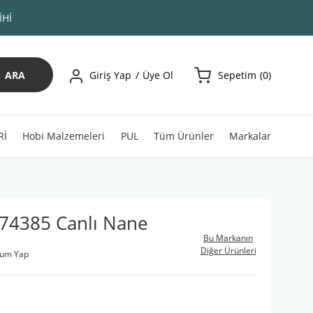
İHİ
ARA
Giriş Yap
Üye Ol
Sepetim
0
Rİ
Hobi Malzemeleri
PUL
Tüm Ürünler
Markalar
 74385 Canlı Nane
Bu Markanın
Diğer Ürünleri
rum Yap