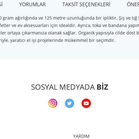
I
YORUMLAR
TAKSIT SEÇENEKLERI
ÖNER
 gram ağırlığında ve 125 metre uzunluğunda bir ipliktir. Şiş ve tığ 
etler ve ev aksesuarları için idealdir. Ayrıca, toka ve bandana yapı
ler ortaya çıkarmanıza olanak sağlar. Organik yapısıyla cilde dost bu
riyle, yaratıcı el işi projelerinde mükemmel bir seçimdir.
arda yetersiz gördüğünüz noktaları öneri formunu kullanarak tarafımıza ileteb
Bu ürüne ilk yorumu siz yapın!
Yorum Yaz
SOSYAL MEDYADA
BİZ
YARDIM