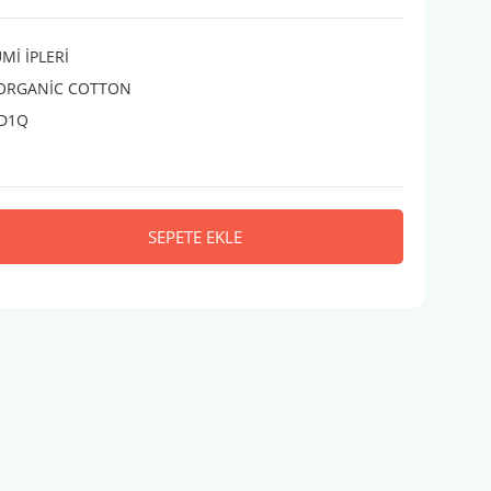
İ İPLERİ
 ORGANİC COTTON
D1Q
SEPETE EKLE