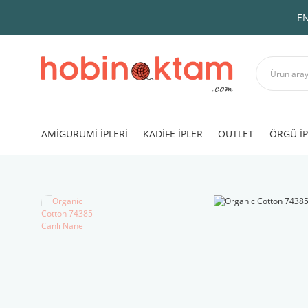
EN
AMİGURUMİ İPLERİ
KADİFE İPLER
OUTLET
ÖRGÜ İP