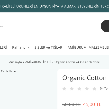
 KALİTELİ ÜRÜNLERİ EN UYGUN FİYATA ALMAK İSTEYENLERİN TERC
LERİ
Raffia İplik
ŞİŞLER ve TIĞLAR
AMİGURUMİ MALZEMELE
Anasayfa
AMİGURUMİ İPLERİ
Organic Cotton 74385 Canlı Nane
Organic Cotton
0 - Yo
60,00 TL
45,00 TL