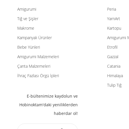
Amigurumi
Peria
Tığ ve Şişler
YarnArt
Makrome
Kartopu
Kampanyalı Ürünler
Amigurumi 
Bebe Yünleri
Etrofil
Amigurumi Malzemeleri
Gazzal
Çanta Malzemeleri
Catania
İhraç Fazlası Örgü İpleri
Himalaya
Tulip Tığ
E-bültenimize kaydolun ve
Hobinoktam'daki yeniliklerden
haberdar ol!