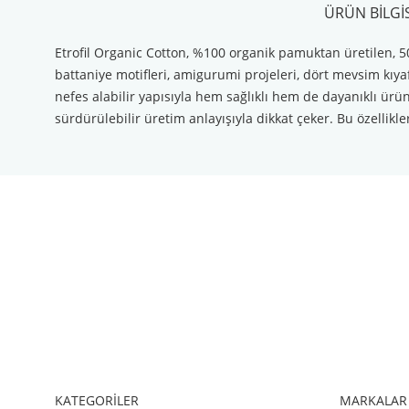
ÜRÜN BILGIS
Etrofil Organic Cotton, %100 organik pamuktan üretilen, 50
battaniye motifleri, amigurumi projeleri, dört mevsim kıyaf
nefes alabilir yapısıyla hem sağlıklı hem de dayanıklı ürün
sürdürülebilir üretim anlayışıyla dikkat çeker. Bu özellikle
Bu ürünün fiyat bilgisi, resim, ürün açıklamalarında ve diğer konul
Görüş ve önerileriniz için teşekkür ederiz.
Ürün resmi kalitesiz, bozuk veya görüntülenemiyor.
Ürün açıklamasında eksik bilgiler bulunuyor.
Ürün bilgilerinde hatalar bulunuyor.
Ürün fiyatı diğer sitelerden daha pahalı.
Bu ürüne benzer farklı alternatifler olmalı.
KATEGORİLER
MARKALAR