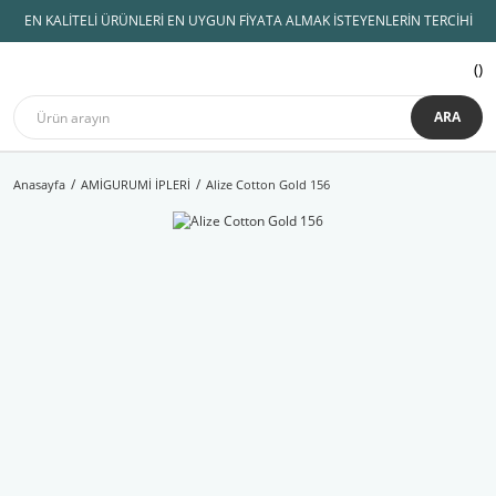
EN KALİTELİ ÜRÜNLERİ EN UYGUN FİYATA ALMAK İSTEYENLERİN TERCİHİ
ARA
Anasayfa
AMİGURUMİ İPLERİ
Alize Cotton Gold 156