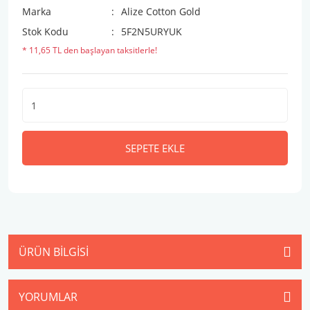
Marka
Alize Cotton Gold
Stok Kodu
5F2N5URYUK
* 11,65 TL den başlayan taksitlerle!
SEPETE EKLE
ÜRÜN BILGISI
YORUMLAR