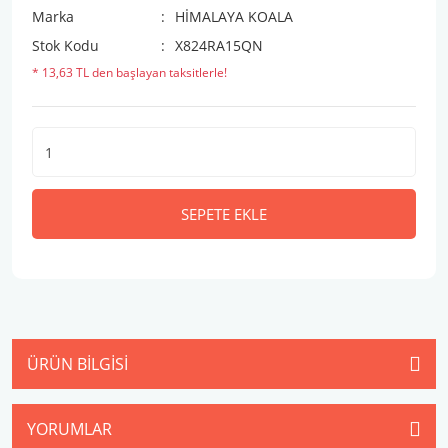
Marka
HİMALAYA KOALA
Stok Kodu
X824RA15QN
* 13,63 TL den başlayan taksitlerle!
SEPETE EKLE
ÜRÜN BILGISI
YORUMLAR