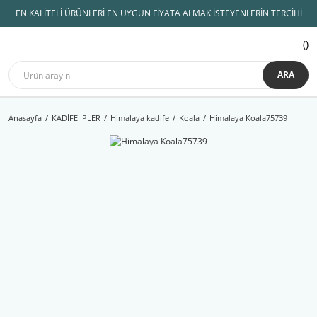
EN KALİTELİ ÜRÜNLERİ EN UYGUN FİYATA ALMAK İSTEYENLERİN TERCİHİ
ARA
Anasayfa
KADİFE İPLER
Himalaya kadife
Koala
Himalaya Koala75739