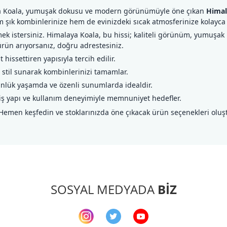
aya Koala, yumuşak dokusu ve modern görünümüyle öne çıkan
Himal
em şık kombinlerinize hem de evinizdeki sıcak atmosferinize kolayca
k istersiniz. Himalaya Koala, bu hissi; kaliteli görünüm, yumuşak 
 ürün arıyorsanız, doğru adrestesiniz.
issettiren yapısıyla tercih edilir.
r stil sunarak kombinlerinizi tamamlar.
nlük yaşamda ve özenli sunumlarda idealdir.
iş yapı ve kullanım deneyimiyle memnuniyet hedefler.
 Hemen keşfedin ve stoklarınızda öne çıkacak ürün seçenekleri oluş
arda yetersiz gördüğünüz noktaları öneri formunu kullanarak tarafımıza ileteb
Bu ürüne ilk yorumu siz yapın!
Yorum Yaz
SOSYAL MEDYADA
BİZ