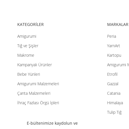
Bu ürüne benzer farklı alternatifler olmalı.
KATEGORİLER
MARKALAR
Amigurumi
Peria
Tığ ve Şişler
YarnArt
Makrome
Kartopu
Kampanyalı Ürünler
Amigurumi 
Bebe Yünleri
Etrofil
Amigurumi Malzemeleri
Gazzal
Çanta Malzemeleri
Catania
İhraç Fazlası Örgü İpleri
Himalaya
Tulip Tığ
E-bültenimize kaydolun ve