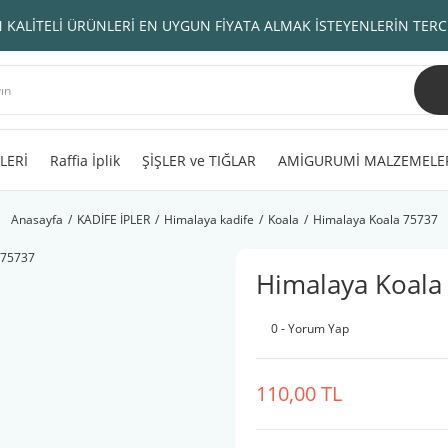
 KALİTELİ ÜRÜNLERİ EN UYGUN FİYATA ALMAK İSTEYENLERİN TERC
LERİ
Raffia İplik
ŞİŞLER ve TIĞLAR
AMİGURUMİ MALZEMELE
Anasayfa
KADİFE İPLER
Himalaya kadife
Koala
Himalaya Koala 75737
Himalaya Koala
0 - Yorum Yap
110,00 TL