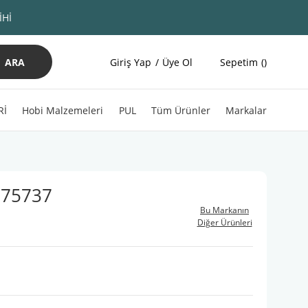
İHİ
ARA
Giriş Yap
Üye Ol
Sepetim
Rİ
Hobi Malzemeleri
PUL
Tüm Ürünler
Markalar
 75737
Bu Markanın
Diğer Ürünleri