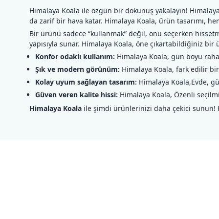
Himalaya Koala ile özgün bir dokunuş yakalayın! Himal
da zarif bir hava katar. Himalaya Koala, ürün tasarımı, h
Bir ürünü sadece “kullanmak” değil, onu seçerken hissetme
yapısıyla sunar. Himalaya Koala, öne çıkartabildiğiniz bir
Konfor odaklı kullanım:
Himalaya Koala, gün boyu rahat h
Şık ve modern görünüm:
Himalaya Koala, fark edilir bi
Kolay uyum sağlayan tasarım:
Himalaya Koala,Evde, gü
Güven veren kalite hissi:
Himalaya Koala, Özenli seçilm
Himalaya Koala
ile şimdi ürünlerinizi daha çekici sunun!
Bu ürünün fiyat bilgisi, resim, ürün açıklamalarında ve diğer konul
Görüş ve önerileriniz için teşekkür ederiz.
Ürün resmi kalitesiz, bozuk veya görüntülenemiyor.
Ürün açıklamasında eksik bilgiler bulunuyor.
Ürün bilgilerinde hatalar bulunuyor.
Ürün fiyatı diğer sitelerden daha pahalı.