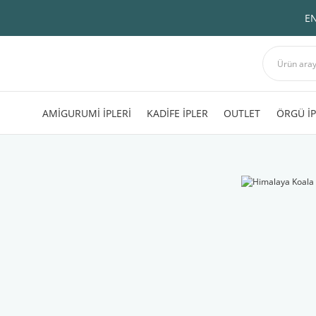
EN
AMİGURUMİ İPLERİ
KADİFE İPLER
OUTLET
ÖRGÜ İP