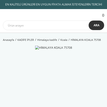
EN KALİTELİ ÜRÜNLERİ EN UYGUN FİYATA ALMAK İSTEYENLERİN TERCİHİ
ARA
Anasayfa
KADİFE İPLER
Himalaya kadife
Koala
HİMALAYA KOALA 75708