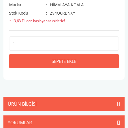
Marka
HİMALAYA KOALA
Stok Kodu
Z94Q6RBNXY
* 13,63 TL den başlayan taksitlerle!
SEPETE EKLE
ÜRÜN BILGISI
YORUMLAR