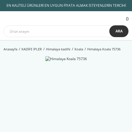
EN KALİTELİ ÜRÜNLERİ EN UYGUN FİYATA ALMAK İSTEYENLERİN TERCİHİ
ARA
Anasayfa
KADİFE İPLER
Himalaya kadife
Koala
Himalaya Koala 75736