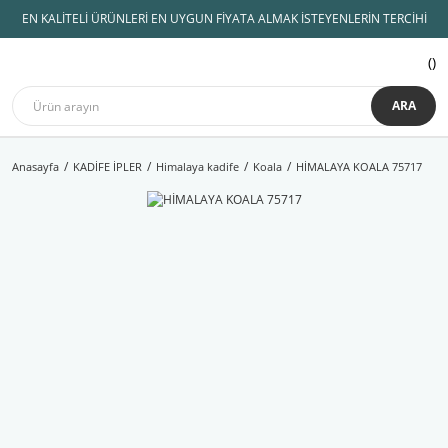
EN KALİTELİ ÜRÜNLERİ EN UYGUN FİYATA ALMAK İSTEYENLERİN TERCİHİ
ARA
Anasayfa
KADİFE İPLER
Himalaya kadife
Koala
HİMALAYA KOALA 75717