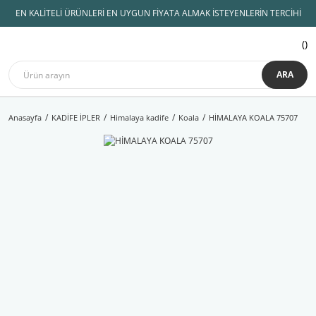
EN KALİTELİ ÜRÜNLERİ EN UYGUN FİYATA ALMAK İSTEYENLERİN TERCİHİ
ARA
Anasayfa
KADİFE İPLER
Himalaya kadife
Koala
HİMALAYA KOALA 75707