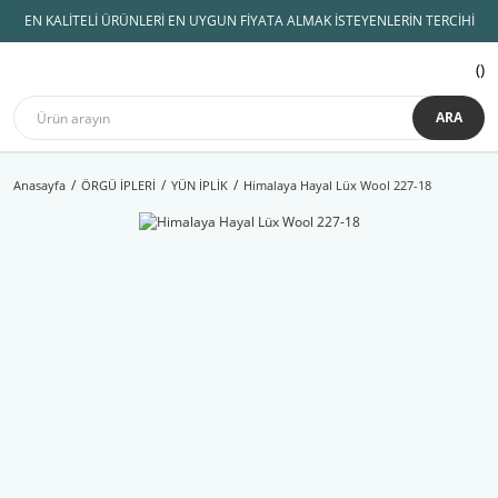
EN KALİTELİ ÜRÜNLERİ EN UYGUN FİYATA ALMAK İSTEYENLERİN TERCİHİ
ARA
Anasayfa
ÖRGÜ İPLERİ
YÜN İPLİK
Himalaya Hayal Lüx Wool 227-18