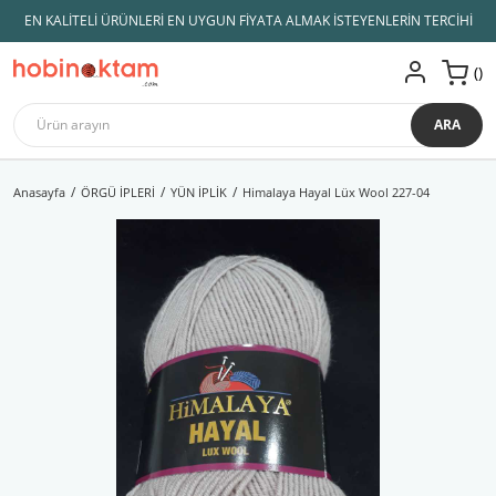
EN KALİTELİ ÜRÜNLERİ EN UYGUN FİYATA ALMAK İSTEYENLERİN TERCİHİ
ARA
Anasayfa
ÖRGÜ İPLERİ
YÜN İPLİK
Himalaya Hayal Lüx Wool 227-04