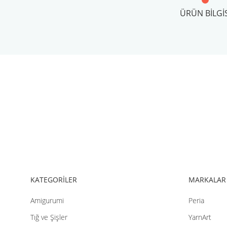
ÜRÜN BILGIS
Bu ürünün fiyat bilgisi, resim, ürün açıklamalarında ve diğer konul
Görüş ve önerileriniz için teşekkür ederiz.
Ürün resmi kalitesiz, bozuk veya görüntülenemiyor.
Ürün açıklamasında eksik bilgiler bulunuyor.
Ürün bilgilerinde hatalar bulunuyor.
Ürün fiyatı diğer sitelerden daha pahalı.
Bu ürüne benzer farklı alternatifler olmalı.
KATEGORİLER
MARKALAR
Amigurumi
Peria
Tığ ve Şişler
YarnArt