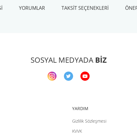
I
YORUMLAR
TAKSIT SEÇENEKLERI
ÖNER
arda yetersiz gördüğünüz noktaları öneri formunu kullanarak tarafımıza ileteb
Bu ürüne ilk yorumu siz yapın!
Yorum Yaz
SOSYAL MEDYADA
BİZ
YARDIM
Gizlilik Sözleşmesi
Gönder
KVVK