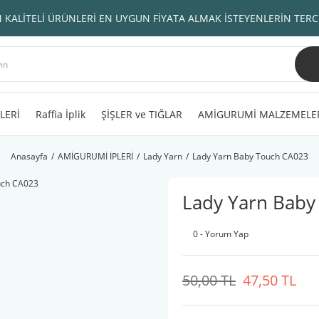
 KALİTELİ ÜRÜNLERİ EN UYGUN FİYATA ALMAK İSTEYENLERİN TERC
LERİ
Raffia İplik
ŞİŞLER ve TIĞLAR
AMİGURUMİ MALZEMELE
Anasayfa
AMİGURUMİ İPLERİ
Lady Yarn
Lady Yarn Baby Touch CA023
Lady Yarn Baby
0 - Yorum Yap
50,00 TL
47,50 TL