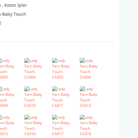
n
,
Koton İpler
n Baby Touch
2