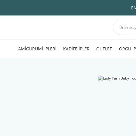
EN
AMİGURUMİ İPLERİ
KADİFE İPLER
OUTLET
ÖRGÜ İP