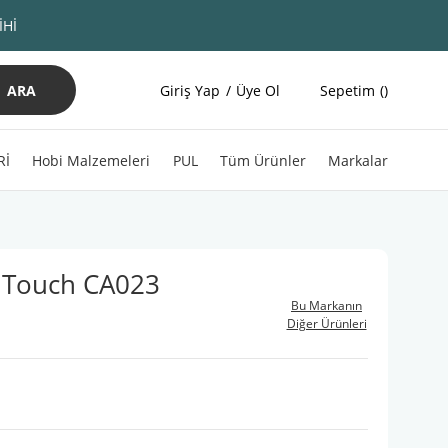
İHİ
ARA
Giriş Yap
Üye Ol
Sepetim
Rİ
Hobi Malzemeleri
PUL
Tüm Ürünler
Markalar
 Touch CA023
Bu Markanın
Diğer Ürünleri