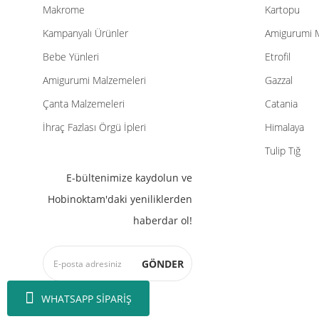
Makrome
Kartopu
Kampanyalı Ürünler
Amigurumi 
Bebe Yünleri
Etrofil
Amigurumi Malzemeleri
Gazzal
Çanta Malzemeleri
Catania
İhraç Fazlası Örgü İpleri
Himalaya
Tulip Tığ
E-bültenimize kaydolun ve
Hobinoktam'daki yeniliklerden
haberdar ol!
GÖNDER
WHATSAPP SİPARİŞ