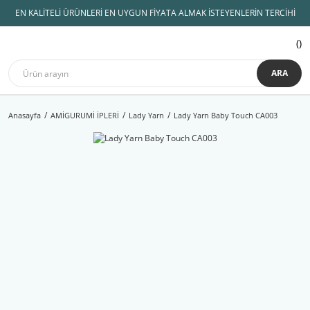
EN KALİTELİ ÜRÜNLERİ EN UYGUN FİYATA ALMAK İSTEYENLERİN TERCİHİ
ARA
Anasayfa
AMİGURUMİ İPLERİ
Lady Yarn
Lady Yarn Baby Touch CA003