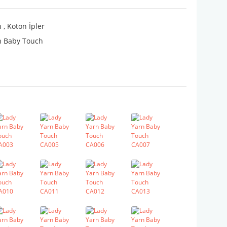
n
,
Koton İpler
n Baby Touch