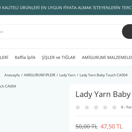
 KALİTELİ ÜRÜNLERİ EN UYGUN FİYATA ALMAK İSTEYENLERİN TERC
LERİ
Raffia İplik
ŞİŞLER ve TIĞLAR
AMİGURUMİ MALZEMELE
Anasayfa
AMİGURUMİ İPLERİ
Lady Yarn
Lady Yarn Baby Touch CA004
Lady Yarn Baby
0 - Yo
50,00 TL
47,50 TL