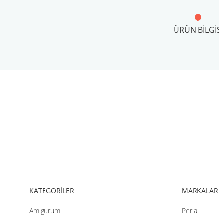
ÜRÜN BILGIS
Bu ürünün fiyat bilgisi, resim, ürün açıklamalarında ve diğer konul
Görüş ve önerileriniz için teşekkür ederiz.
Ürün resmi kalitesiz, bozuk veya görüntülenemiyor.
Ürün açıklamasında eksik bilgiler bulunuyor.
Ürün bilgilerinde hatalar bulunuyor.
Ürün fiyatı diğer sitelerden daha pahalı.
Bu ürüne benzer farklı alternatifler olmalı.
KATEGORİLER
MARKALAR
Amigurumi
Peria