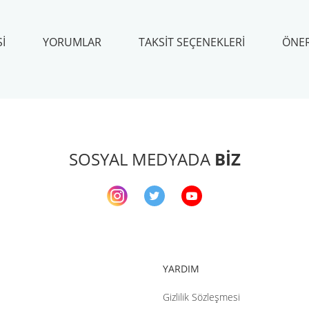
I
YORUMLAR
TAKSIT SEÇENEKLERI
ÖNER
arda yetersiz gördüğünüz noktaları öneri formunu kullanarak tarafımıza ileteb
Bu ürüne ilk yorumu siz yapın!
Yorum Yaz
SOSYAL MEDYADA
BİZ
YARDIM
Gizlilik Sözleşmesi