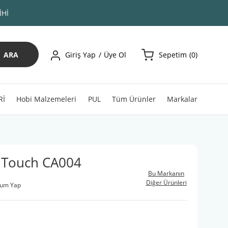
İHİ
ARA
Giriş Yap
Üye Ol
Sepetim
0
Rİ
Hobi Malzemeleri
PUL
Tüm Ürünler
Markalar
 Touch CA004
Bu Markanın
Diğer Ürünleri
rum Yap