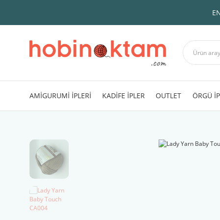
EN
AMİGURUMİ İPLERİ
KADİFE İPLER
OUTLET
ÖRGÜ İP