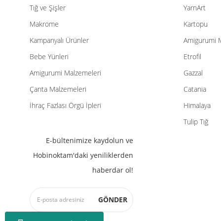
Tığ ve Şişler
YarnArt
Makrome
Kartopu
Kampanyalı Ürünler
Amigurumi 
Bebe Yünleri
Etrofil
Amigurumi Malzemeleri
Gazzal
Çanta Malzemeleri
Catania
İhraç Fazlası Örgü İpleri
Himalaya
Tulip Tığ
E-bültenimize kaydolun ve
Hobinoktam'daki yeniliklerden
haberdar ol!
GÖNDER